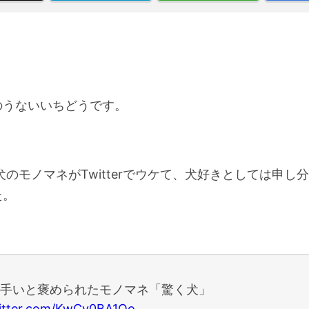
のうないいちどうです。
は犬のモノマネがTwitterでウケて、犬好きとしては申し
た。
手いと褒められたモノマネ「驚く犬」
witter.com/KwCv0BA1Oo