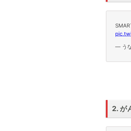
SMA
pic.t
— うな
2. 