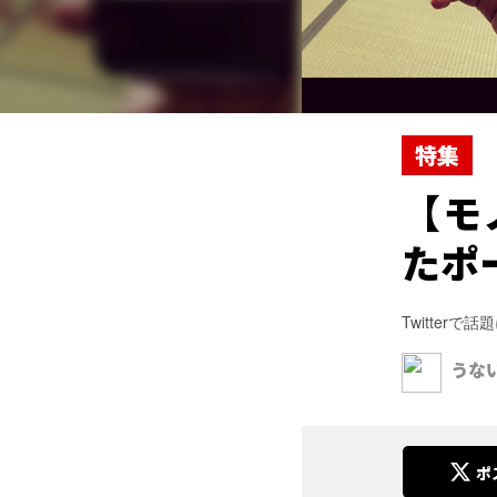
特集
【モ
たポ
Twitte
うな
ポ