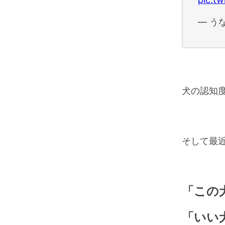
— うな
犬の認知
そして最
「この
「いい