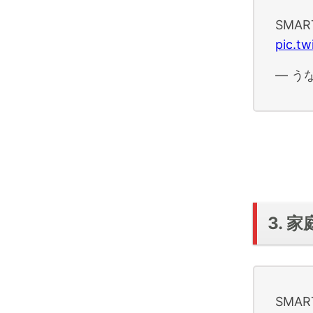
SMA
pic.t
— うな
3. 
SMA