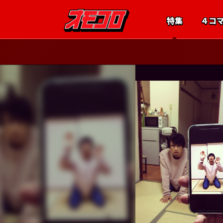
特集
４コ