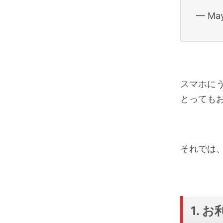
— May
スマホに
とっても
それでは
1. 