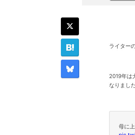
ライター
2019年
なりまし
母に上
pic.t