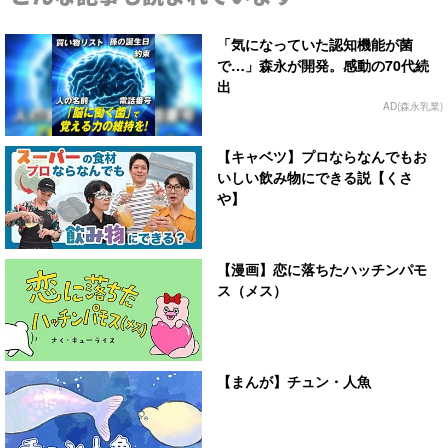
「気になっていた認知機能が菌
で…」森永が開発。感動の70代続
出
AD(森永乳業)
【キャベツ】プロならなんでもお
いしい飲み物にできる説【くさ
や】
【漫画】恋に落ちたハッチンパモ
ス（メス）
【まんが】チュン・人魚