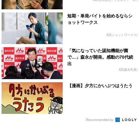
短期・単発バイトを始めるならシ
ョットワークス
AD(ショットワークス)
「気になっていた認知機能が菌
で…」森永が開発。感動の70代続
出
AD(森永乳業)
【漫画】夕方にかいぶつはうたう
Recommended by