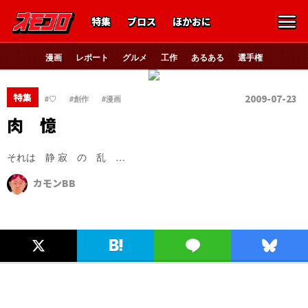
特集
ブロス
ほかおに
漫画
レポート
グルメ
工作
あるある
選手権
、
、
特集
2009-07-23
#♡
#創作
#漫画
肉 憶
それは 静 寂 の 乱 …
カモンBB