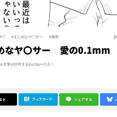
2
#♡
、
#まじめなヤ〇サー
、
#漫画
めなヤ〇サー 愛の0.1mm
ル大学が許可するわけねーだろ！
ブックマーク
スト
シェアする