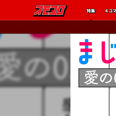
特集
４コ