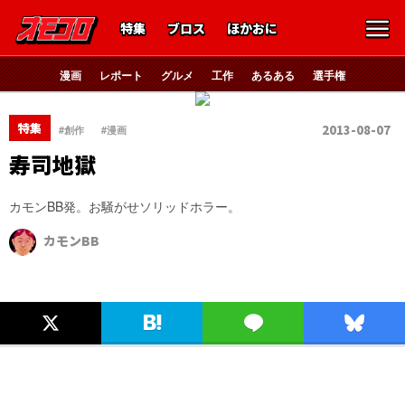
特集
ブロス
ほかおに
漫画
レポート
グルメ
工作
あるある
選手権
、
特集
2013-08-07
#創作
#漫画
寿司地獄
カモンBB発。お騒がせソリッドホラー。
カモンBB