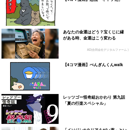
あなたの金運はどう？宝くじに縁
がある時、金運はこう変わる
AD(合同会社デジタルファーム )
【4コマ漫画】ぺんぎんくんwalk
レッツゴー怪奇組おかわり 第九話
「夏の行楽スペシャル」
「イソジン®クリアうがい薬」とい