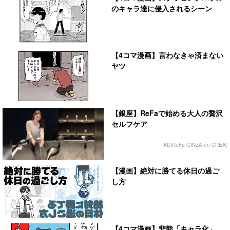
のキャラ達に侵入されるシーン
【4コマ漫画】言わなきゃ済まない
ヤツ
【銀座】ReFaで始める大人の贅沢
セルフケア
AD(ReFa GINZA on CREA)
【漫画】絶対に勝てる休日の過ご
し方
【4コマ漫画】悲熊「キャラ化」