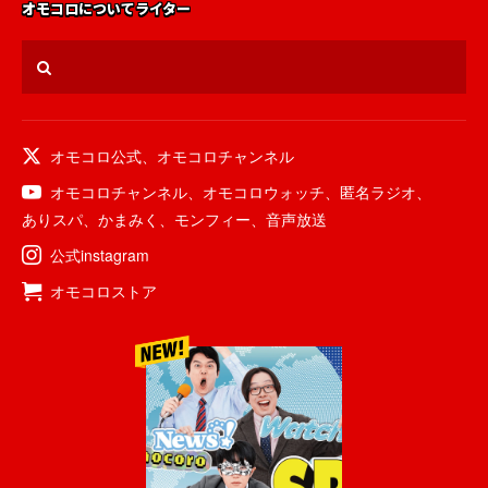
オモコロについて
ライター
オモコロ公式
、
オモコロチャンネル
オモコロチャンネル
、
オモコロウォッチ
、
匿名ラジオ
、
ありスパ
、
かまみく
、
モンフィー
、
音声放送
公式instagram
オモコロストア