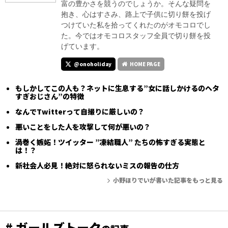
富の豊かさを競うのでしょうか。そんな疑問を
抱き、心はすさみ、路上で子供に切り餅を投げ
つけていた私を拾ってくれたのがオモコロでし
た。今ではオモコロスタッフ全員で切り餅を投
げています。
@onoholiday
HOME PAGE
もしかしてこの人も？ネットに生息する”女に話しかけるのヘタ
すぎおじさん”の特徴
なんでTwitterって自撮りに厳しいの？
悪いことをした人を攻撃して何が悪いの？
渦巻く嫉妬！ツイッター ”凍結職人” たちの怖すぎる実態と
は！？
新社会人必見！絶対に怒られないミスの報告の仕方
小野ほりでいが書いた記事をもっと見る
# ガールズトーク