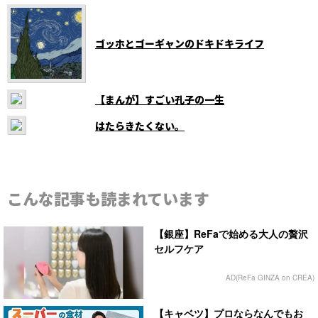
ゴッホとゴーギャンのドキドキライフ
【まんが】すごい孔子の一生
はたらきたくない。
こんな記事も読まれています
【銀座】ReFaで始める大人の贅沢
セルフケア
AD(ReFa GINZA on CREA)
【キャベツ】プロならなんでもお