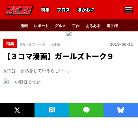
特集
ブロス
ほかおに
漫画
レポート
グルメ
工作
あるある
選手権
、
特集
2019-06-11
#ガールズトーク
#漫画
【３コマ漫画】ガールズトーク９
女性は、会話をしているらしい…。
小野ほりでい