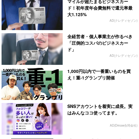
マイルが超たまるビジネスカー
ド！初年度年会費無料で還元率最
大1.125%
AD(クレディセゾン)
全経営者・個人事業主が作るべき
「圧倒的コスパのビジネスカー
ド」
AD(クレディセゾン)
1,000円以内で一番重いものを買
え！重-1グランプリ開催
SNSアカウントを着実に成長。実
はみんなココ使ってます。
AD(Dreaw合同会社)