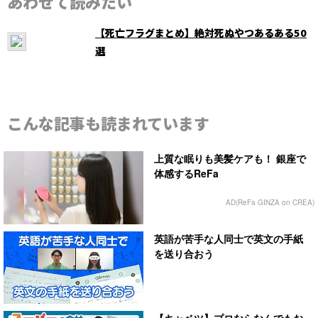
あわせて読みたい
【死亡フラグまとめ】絶対死ぬやつあるある50
選
こんな記事も読まれています
上質な眠りも美髪ケアも！ 銀座で
体感するReFa
AD(ReFa GINZA on CREA)
英語が苦手な人同士で英文の手紙
を送り合おう