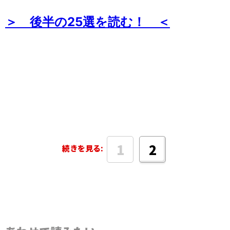
＞ 後半の25選を読む！ ＜
1
2
続きを見る: