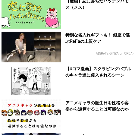
【漫画】恋に落ちたハッチンパモ
ス（メス）
特別な名入れギフトも！ 銀座で選
ぶReFaの上質ケア
AD(ReFa GINZA on CREA)
【4コマ漫画】スクラビングバブル
のキャラ達に侵入されるシーン
アニメキャラの誕生日を性格や容
姿から逆算することは可能なのか