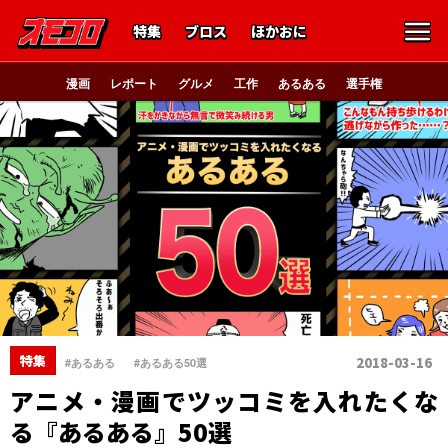
特集
ブロス
ほかおに
漫画
レポート
グルメ
工作
あるある
選手権
、
特集
2018-03-16
#あるある
#あるある50選
アニメ・漫画でツッコミを入れたくな
る『あるある』50選