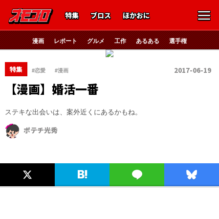
特集
ブロス
ほかおに
漫画
レポート
グルメ
工作
あるある
選手権
、
特集
2017-06-19
#恋愛
#漫画
【漫画】婚活一番
ステキな出会いは、案外近くにあるかもね。
ポテチ光秀