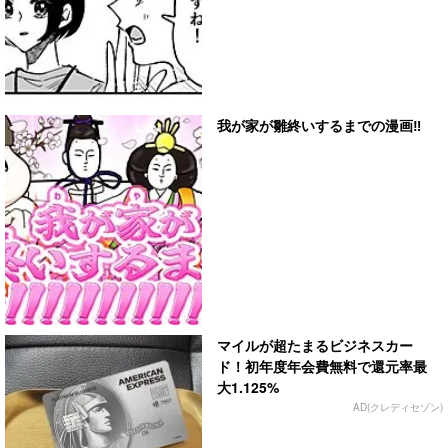
我が家が雛終いするまでの漫画‼︎
マイルが超たまるビジネスカー
ド！初年度年会費無料で還元率最
大1.125%
AD(クレディセゾン)