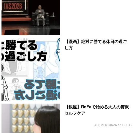
【漫画】絶対に勝てる休日の過ご
し方
【銀座】ReFaで始める大人の贅沢
セルフケア
AD(ReFa GINZA on CREA)