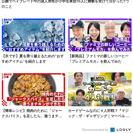
公園でベイブレード中の成人男性が小学生軍団10人に襲撃を受けて分かった1つ
のこと
【氷です】夏を乗り越えるための“おす
【新商品】ファミマの新しいコーヒー
すめアイテム”を紹介します
「プレミアムモカ」を飲んでみた
【簡単レシピ】焼肉のたれに「ジャー
カードゲームなのに４人対戦？『マジ
クスパイス」を足したら、激うまチキ
ック：ザ・ギャザリング｜マーベル ス
ンができた！
ーパー・ヒ...
Recommended by