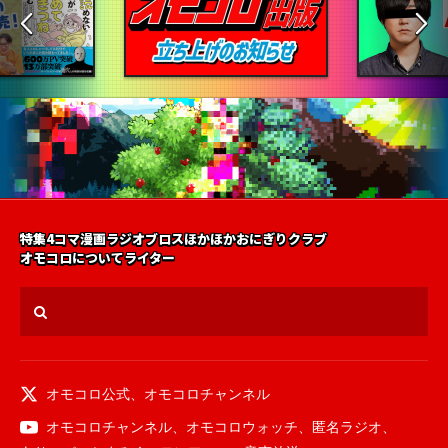
特集
4コマ漫画
ラジオ
ブロス
ほかほかおにぎりクラブ
オモコロについて
ライター
オモコロ公式
、
オモコロチャンネル
オモコロチャンネル
、
オモコロウォッチ
、
匿名ラジオ
、