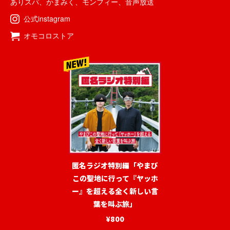
ありスパ
、
かまみく
、
モンフィー
、
音声放送
公式instagram
オモコロストア
匿名ラジオ特別編「やまび
この聖地に行って『ヤッホ
ー』を超える全く新しい言
葉を叫ぶ旅」
¥800