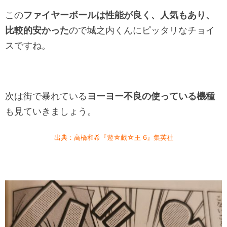
この
ファイヤーボールは性能が良く、人気もあり、
比較的安かった
ので城之内くんにピッタリなチョイ
スですね。
次は街で暴れている
ヨーヨー不良の使っている機種
も見ていきましょう。
出典：高橋和希『遊☆戯☆王 6』集英社