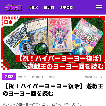
グルメ
買い物
オモコロ
、
、
ブロス
2024-11-04
#ホビー
#レポート
#漫画
【祝！ハイパーヨーヨー復活】遊戯王
のヨーヨー回を読む
あいつらのヨーヨーのテクニックはかなりのものだよ