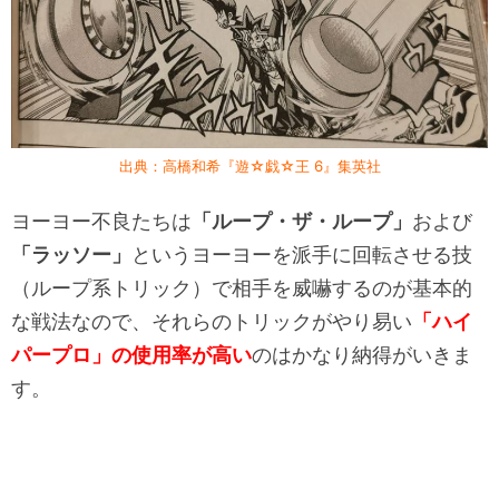
出典：高橋和希『遊☆戯☆王 6』集英社
ヨーヨー不良たちは
「ループ・ザ・ループ」
および
「ラッソー」
というヨーヨーを派手に回転させる技
（ループ系トリック）で相手を威嚇するのが基本的
な戦法なので、それらのトリックがやり易い
「ハイ
パープロ」の使用率が高い
のはかなり納得がいきま
す。