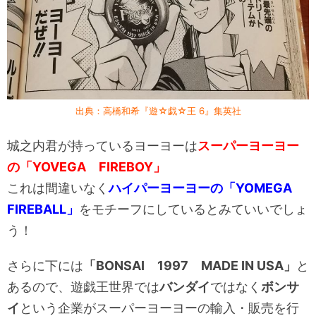
出典：高橋和希『遊☆戯☆王 6』集英社
城之内君が持っているヨーヨーは
スーパーヨーヨー
の「YOVEGA FIREBOY」
これは間違いなく
ハイパーヨーヨーの「YOMEGA
FIREBALL」
をモチーフにしているとみていいでしょ
う！
さらに下には
「BONSAI 1997 MADE IN USA」
と
あるので、遊戯王世界では
バンダイ
ではなく
ボンサ
イ
という企業がスーパーヨーヨーの輸入・販売を行