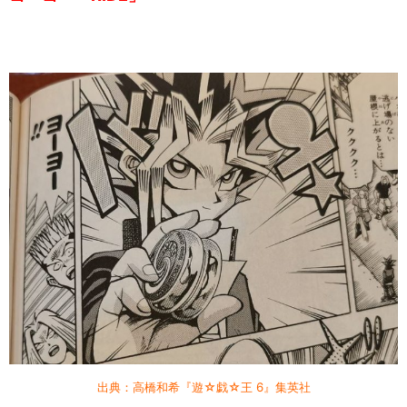
出典：高橋和希『遊☆戯☆王 6』集英社