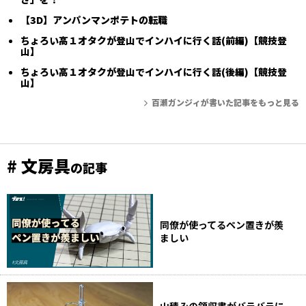
【3D】アンパンマンポテトの転職
ちょろい高１オタクが登山でインハイに行く話(前編)【競技登
山】
ちょろい高１オタクが登山でインハイに行く話(後編)【競技登
山】
百瀬ガンジィが書いた記事をもっと見る
# 文房具
の記事
同僚が使ってるペン置きが羨
ましい