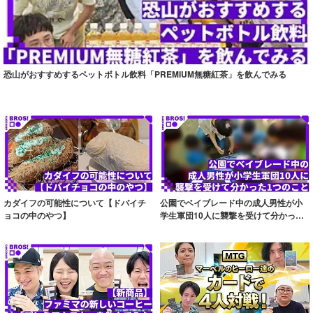
恐山がおすすめするペットボトル飲料「PREMIUM無糖紅茶」を飲んでみる
カダイフの可能性について【ドバイチ
公園でベイブレード中の成人男性が小
ョコの中のやつ】
学生軍団10人に襲撃を受けて分かった1
つのこと