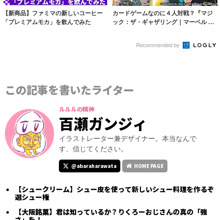
【新商品】ファミマの新しいコーヒー
カードゲームなのに４人対戦？『マジ
「プレミアムモカ」を飲んでみた
ック：ザ・ギャザリング｜マーベル ス
ーパー・ヒ...
Recommended by
この記事を書いたライター
ルルルの精神
百瀬ガンジィ
イラストレーター兼デザイナー。本当なんで
す、信じてください。
@abaraharawata
HOME PAGE
【シュークリーム】シュー皮を使って新しいシュー料理を作るぞ
選シュー権
【大阪銘菓】君は知っているか？りくろーおじさんの真の「強
さ」を！