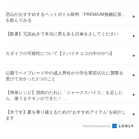
恐山がおすすめするペットボトル飲料「PREMIUM無糖紅茶」
を飲んでみる
【酷暑】冗談ぬきで本当に男も女も日傘をさしてください
カダイフの可能性について【ドバイチョコの中のやつ】
公園でベイブレード中の成人男性が小学生軍団10人に襲撃を
受けて分かった1つのこと
【簡単レシピ】焼肉のたれに「ジャークスパイス」を足した
ら、激うまチキンができた！...
【氷です】夏を乗り越えるための“おすすめアイテム”を紹介し
ます
Recommended by