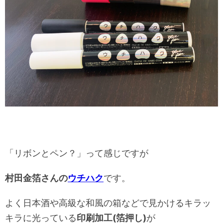
「リボンとペン？」
って感じですが
村田金箔さんの
ウチハク
です。
よく日本酒や高級な和風の箱などで見かけるキラッ
キラに光っている
印刷加工(箔押し)
が