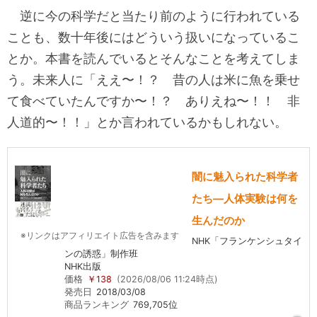
逆に今の科学だと当たり前のように行われている
ことも、数十年後にはどういう扱いになっているこ
とか。本書を読んでいるとそんなことを考えてしま
う。未来人に「ええ〜！？ 昔の人は米に魚を乗せ
て食べていたんですか〜！？ ありえね〜！！ 非
人道的〜！！」とか言われているかもしれない。
闇に魅入られた科学者
たち―人体実験は何を
生んだのか
※リンクはアフィリエイト広告を含みます
NHK「フランケンシュタイ
ンの誘惑」制作班
NHK出版
価格
￥138
(2026/08/06 11:24時点)
発売日
2018/03/08
商品ランキング
769,705位