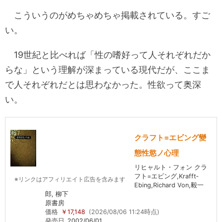
こういうのがめちゃめちゃ掲載されている。すご
い。
19世紀と比べれば「性の嗜好って人それぞれだか
らな」という理解が深まっている現代だが、ここま
で人それぞれだとは思わなかった。性欲って奥深
い。
クラフト=エビング變
態性慾ノ心理
リヒャルト・フォン クラ
フト=エビング,Krafft‐
※リンクはアフィリエイト広告を含みます
Ebing,Richard Von,毅一
郎, 柳下
原書房
価格
￥17,148
(2026/08/06 11:24時点)
発売日
2002/06/01