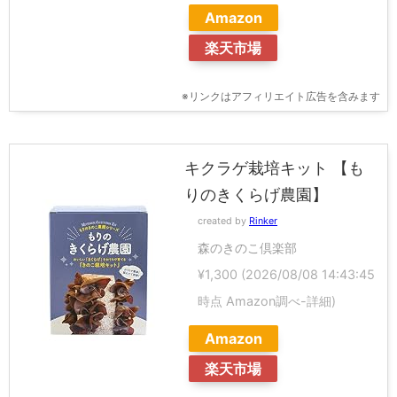
Amazon
楽天市場
※リンクはアフィリエイト広告を含みます
キクラゲ栽培キット 【も
りのきくらげ農園】
created by
Rinker
森のきのこ倶楽部
¥1,300
(2026/08/08 14:43:45
時点 Amazon調べ-
詳細)
Amazon
楽天市場