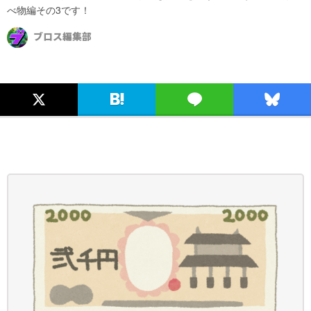
べ物編その3です！
ブロス編集部