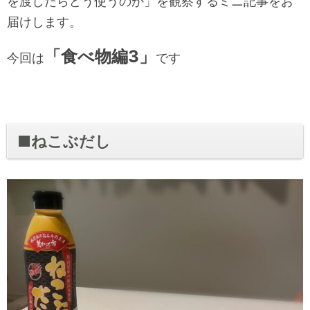
を渡したらどう使うのか」を観察するミニ記事をお
届けします。
「食べ物編3
」
今回は
です
■ねこぶだし