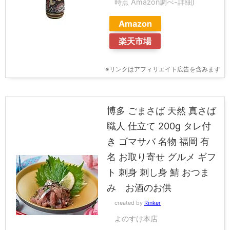
時点 Amazon調べ-
詳細)
Amazon
楽天市場
※リンクはアフィリエイト広告を含みます
博多 ごまさば 天然 真さば
職人 仕立て 200g タレ付
き ゴマサバ 名物 福岡 有
名 お取り寄せ グルメ ギフ
ト 刺身 刺し身 鯖 おつま
み お酒のお供
created by
Rinker
よのすけ本店