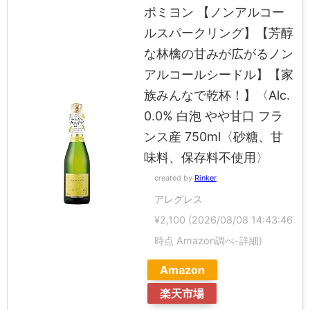
ポミヨン 【ノンアルコー
ルスパークリング】【芳醇
な林檎の甘みが広がるノン
アルコールシードル】【家
族みんなで乾杯！】〈Alc.
0.0% 白泡 やや甘口 フラ
ンス産 750ml〈砂糖、甘
味料、保存料不使用〉
created by
Rinker
アレグレス
¥2,100
(2026/08/08 14:43:46
時点 Amazon調べ-
詳細)
Amazon
楽天市場