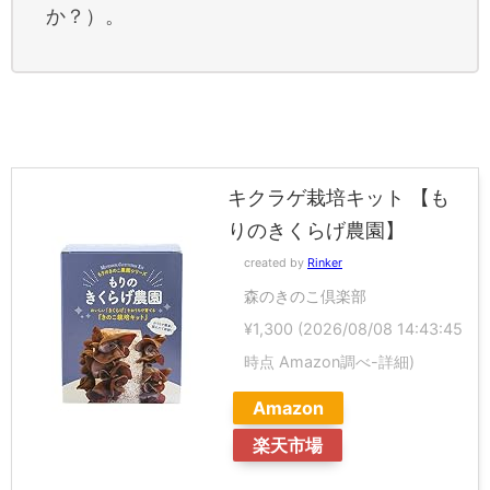
か？）。
キクラゲ栽培キット 【も
りのきくらげ農園】
created by
Rinker
森のきのこ倶楽部
¥1,300
(2026/08/08 14:43:45
時点 Amazon調べ-
詳細)
Amazon
楽天市場