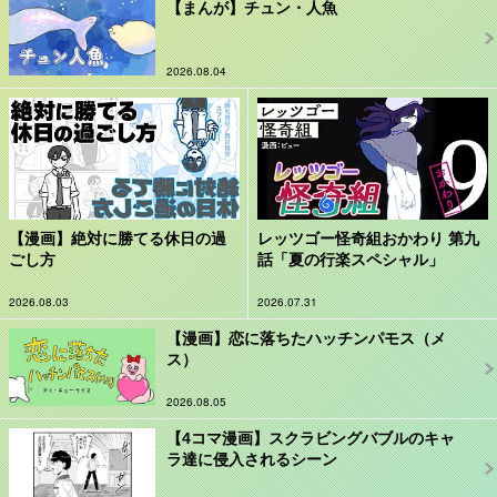
【まんが】チュン・人魚
2026.08.04
【漫画】絶対に勝てる休日の過
レッツゴー怪奇組おかわり 第九
ごし方
話「夏の行楽スペシャル」
2026.08.03
2026.07.31
【漫画】恋に落ちたハッチンパモス（メ
ス）
2026.08.05
【4コマ漫画】スクラビングバブルのキャ
ラ達に侵入されるシーン