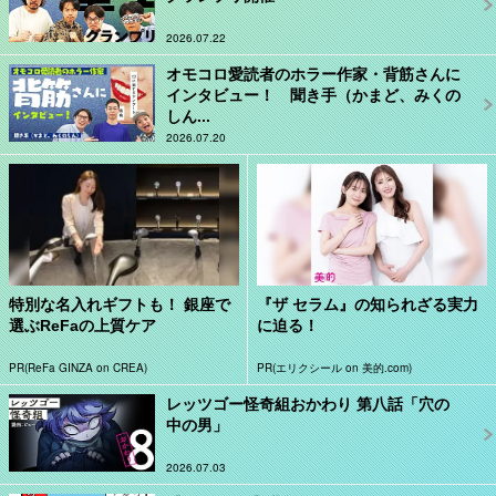
2026.07.22
オモコロ愛読者のホラー作家・背筋さんに
インタビュー！ 聞き手（かまど、みくの
しん...
2026.07.20
特別な名入れギフトも！ 銀座で
『ザ セラム』の知られざる実力
選ぶReFaの上質ケア
に迫る！
PR(ReFa GINZA on CREA)
PR(エリクシール on 美的.com)
レッツゴー怪奇組おかわり 第八話「穴の
中の男」
2026.07.03