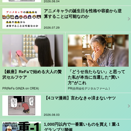
2026.08.04
アニメキャラの誕生日を性格や容姿から逆
算することは可能なのか
2026.07.29
【銀座】ReFaで始める大人の贅
「どうせ当たらない」と思って
沢セルフケア
た私が本当に当選した“買い
方”がこれ
PR(ReFa GINZA on CREA)
PR(合同会社デジタルファーム )
【4コマ漫画】言わなきゃ済まないヤツ
2026.08.03
1,000円以内で一番重いものを買え！重-1
グランプリ開催