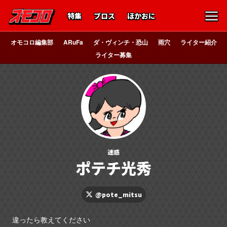
特集
ブロス
ほかおに
オモコロ編集部
ARuFa
ダ・ヴィンチ・恐山
雨穴
ライター紹介
ライター募集
迷惑
ポテチ光秀
@pote_mitsu
違ったら教えてください