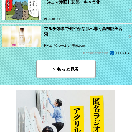
【4コマ漫画】悲熊「キャラ化」
2026.08.01
マルチ効果で健やかな肌へ導く高機能美容
液
PR(エリクシール on 美的.com)
Recommended by
もっと見る