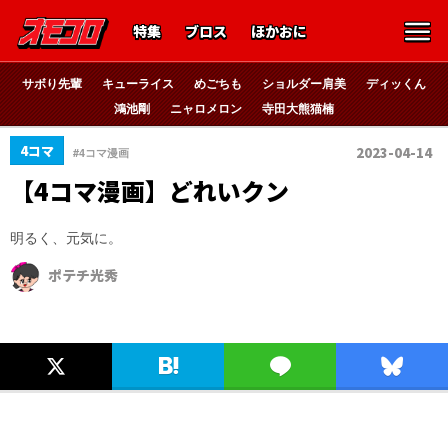
特集
ブロス
ほかおに
サボり先輩
キューライス
めごちも
ショルダー肩美
ディッくん
鴻池剛
ニャロメロン
寺田大熊猫楠
4コマ
2023-04-14
#4コマ漫画
【4コマ漫画】どれいクン
明るく、元気に。
ポテチ光秀