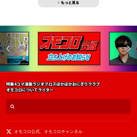
もっと見る
特集
4コマ漫画
ラジオ
ブロス
ほかほかおにぎりクラブ
オモコロについて
ライター
オモコロ公式
、
オモコロチャンネル