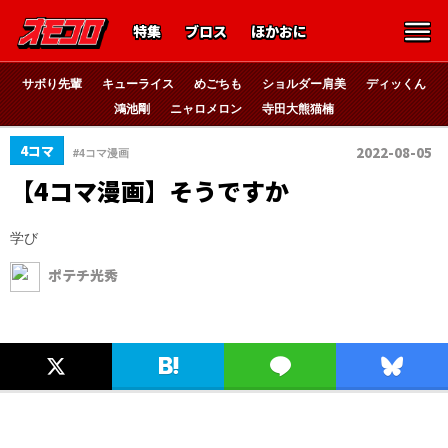
特集
ブロス
ほかおに
サボり先輩
キューライス
めごちも
ショルダー肩美
ディッくん
鴻池剛
ニャロメロン
寺田大熊猫楠
4コマ
2022-08-05
#4コマ漫画
【4コマ漫画】そうですか
学び
ポテチ光秀