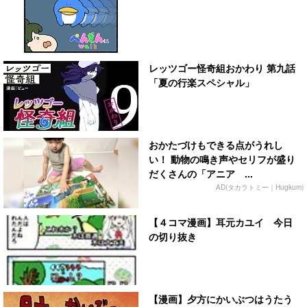
レッツゴー怪奇組おかわり 第九話
「夏の行楽スペシャル」
おかたづけもできる点がうれし
い！ 動物の鳴き声やセリフが盛り
だくさんの「アニア ...
AD(タカラトミー｜Hugkum)
【４コマ漫画】耳元カユイ 今日
の切り抜き
【漫画】夕方にかいぶつはうたう