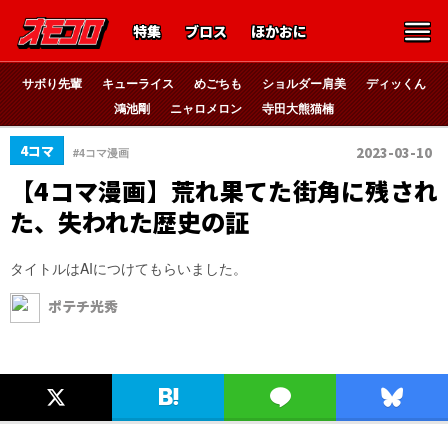
特集
ブロス
ほかおに
サボり先輩
キューライス
めごちも
ショルダー肩美
ディッくん
鴻池剛
ニャロメロン
寺田大熊猫楠
4コマ
2023-03-10
#4コマ漫画
【4コマ漫画】荒れ果てた街角に残され
た、失われた歴史の証
タイトルはAIにつけてもらいました。
ポテチ光秀