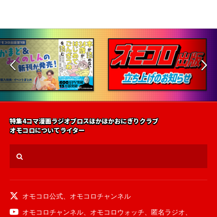
特集
4コマ漫画
ラジオ
ブロス
ほかほかおにぎりクラブ
オモコロについて
ライター
オモコロ公式
、
オモコロチャンネル
オモコロチャンネル
、
オモコロウォッチ
、
匿名ラジオ
、