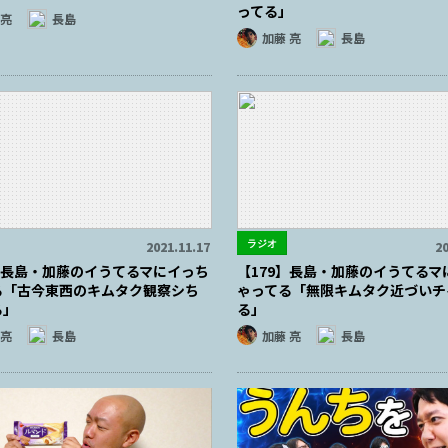
ってる」
 亮
長島
加藤 亮
長島
ラジオ
2021.11.17
20
0】長島・加藤のイうてるマにイっち
【179】長島・加藤のイうてるマ
る「古今東西のキムタク観察シち
ゃってる「無限キムタク近づいチ
る」
る」
 亮
長島
加藤 亮
長島