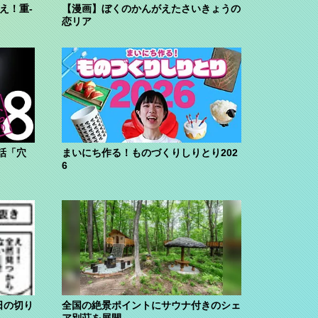
え！重-
【漫画】ぼくのかんがえたさいきょうの
恋リア
話「穴
まいにち作る！ものづくりしりとり202
6
日の切り
全国の絶景ポイントにサウナ付きのシェ