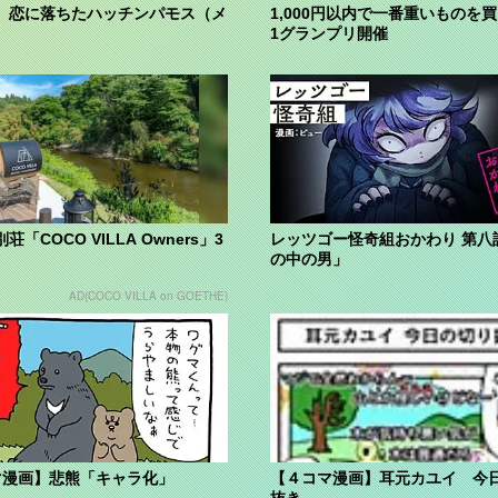
】恋に落ちたハッチンパモス（メ
1,000円以内で一番重いものを買
1グランプリ開催
荘「COCO VILLA Owners」3
レッツゴー怪奇組おかわり 第八
の中の男」
AD(COCO VILLA on GOETHE)
マ漫画】悲熊「キャラ化」
【４コマ漫画】耳元カユイ 今