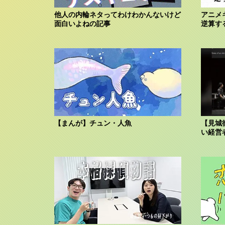
他人の内輪ネタってわけわかんないけど
アニメ
面白いよねの記事
逆算す
【まんが】チュン・人魚
【見城
い経営