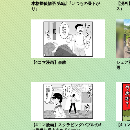
本格探偵物語 第5話『いつもの昼下が
【漫画
り』
ス）
【4コマ漫画】事故
シェア別
選
【4コマ漫画】スクラビングバブルのキ
【4コ