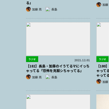
る」
加藤
加藤 亮
長島
ラジオ
ラジオ
2021.12.01
【182】長島・加藤のイうてるマにイっち
【18
ゃってる「恐怖を克服シちゃってる」
ゃって
ゃって
加藤 亮
長島
加藤