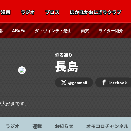
マ漫画
ラジオ
ブロス
ほかほかおにぎりクラブ
部
ARuFa
ダ・ヴィンチ・恐山
雨穴
ライター紹介
仰る通り
長島
@genmaii
Facebook
が大好きです。
ラジオ
連載
お知らせ
オモコロチャンネル