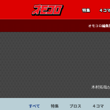
特集
４コ
オモコロ編集
木村拓哉
すべて
特集
ブロス
４コマ