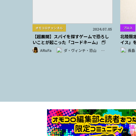
オモコロチャンネル
ブロス
2024.07.05
【超展開】スパイを探すゲームで恐ろし
北陸限
いことが起こった「コードネーム」
イス」
ARuFa
ダ・ヴィンチ・恐山
…
長島