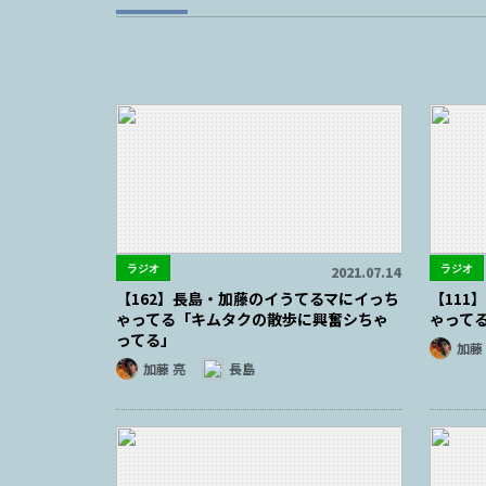
ラジオ
ラジオ
2021.07.14
【162】長島・加藤のイうてるマにイっち
【11
ゃってる「キムタクの散歩に興奮シちゃ
ゃって
ってる」
加藤
加藤 亮
長島