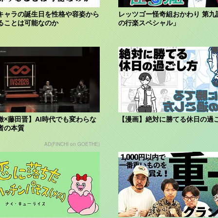
キャラの誕生日を性格や容姿から
レッツゴー怪奇組おかわり 第九
ることは可能なのか
の行楽スペシャル」
徹×藤田晋】AI時代でも変わらな
【漫画】絶対に勝てる休日の過
者の本質
AD(FINCHI on GOETHE)