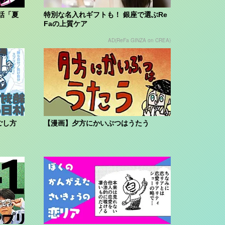
話「夏
特別な名入れギフトも！ 銀座で選ぶRe
Faの上質ケア
AD(ReFa GINZA on CREA)
ごし方
【漫画】夕方にかいぶつはうたう