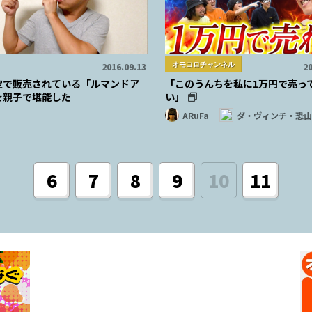
オモコロチャンネル
2016.09.13
20
定で販売されている「ルマンドア
「このうんちを私に1万円で売っ
を親子で堪能した
い」
ARuFa
ダ・ヴィンチ・恐山
6
7
8
9
10
11