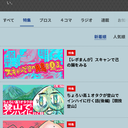
い。
すべて
特集
ブロス
４コマ
ラジオ
連載
お知
新着順
人気順
特集
【レポまんが】スキャンで己
の腸をみる
特集
ちょろい高１オタクが登山で
インハイに行く話(後編)【競技
登山】
特集