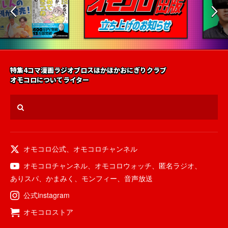
特集
4コマ漫画
ラジオ
ブロス
ほかほかおにぎりクラブ
オモコロについて
ライター
オモコロ公式
、
オモコロチャンネル
オモコロチャンネル
、
オモコロウォッチ
、
匿名ラジオ
、
ありスパ
、
かまみく
、
モンフィー
、
音声放送
公式instagram
オモコロストア