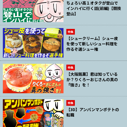
ちょろい高１オタクが登山で
インハイに行く話(前編)【競技
登山】
特集
【シュークリーム】シュー皮
を使って新しいシュー料理を
作るぞ選シュー権
特集
【大阪銘菓】君は知っている
か？りくろーおじさんの真の
「強さ」を！
特集
【3D】アンパンマンポテトの
転職