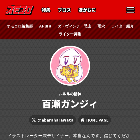
特集
ブロス
ほかおに
オモコロ編集部
ARuFa
ダ・ヴィンチ・恐山
雨穴
ライター紹介
ライター募集
ルルルの精神
百瀬ガンジィ
@abaraharawata
HOME PAGE
イラストレーター兼デザイナー。本当なんです、信じてくださ