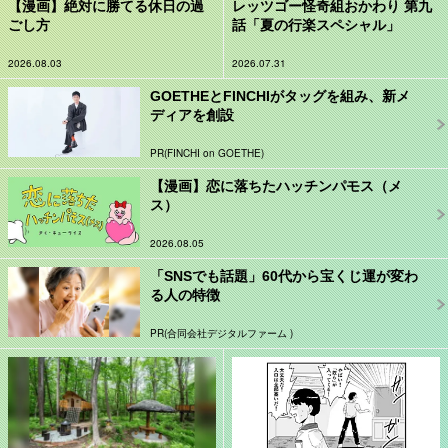
【漫画】絶対に勝てる休日の過
レッツゴー怪奇組おかわり 第九
ごし方
話「夏の行楽スペシャル」
2026.08.03
2026.07.31
GOETHEとFINCHIがタッグを組み、新メ
ディアを創設
PR(FINCHI on GOETHE)
【漫画】恋に落ちたハッチンパモス（メ
ス）
2026.08.05
「SNSでも話題」60代から宝くじ運が変わ
る人の特徴
PR(合同会社デジタルファーム )