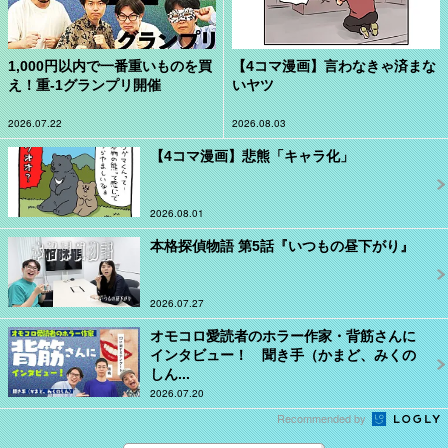
1,000円以内で一番重いものを買
【4コマ漫画】言わなきゃ済まな
え！重-1グランプリ開催
いヤツ
2026.07.22
2026.08.03
【4コマ漫画】悲熊「キャラ化」
2026.08.01
本格探偵物語 第5話『いつもの昼下がり』
2026.07.27
オモコロ愛読者のホラー作家・背筋さんに
インタビュー！ 聞き手（かまど、みくの
しん...
2026.07.20
Recommended by