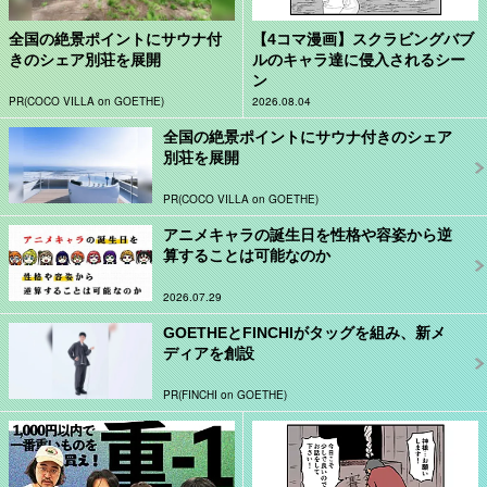
全国の絶景ポイントにサウナ付
【4コマ漫画】スクラビングバブ
きのシェア別荘を展開
ルのキャラ達に侵入されるシー
ン
PR(COCO VILLA on GOETHE)
2026.08.04
全国の絶景ポイントにサウナ付きのシェア
別荘を展開
PR(COCO VILLA on GOETHE)
アニメキャラの誕生日を性格や容姿から逆
算することは可能なのか
2026.07.29
GOETHEとFINCHIがタッグを組み、新メ
ディアを創設
PR(FINCHI on GOETHE)