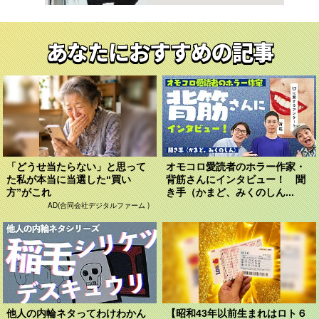
あなたにおすすめの記事
「どうせ当たらない」と思って
オモコロ愛読者のホラー作家・
た私が本当に当選した“買い
背筋さんにインタビュー！ 聞
方”がこれ
き手（かまど、みくのしん...
AD(合同会社デジタルファーム )
他人の内輪ネタってわけわかん
【昭和43年以前生まれはロト６