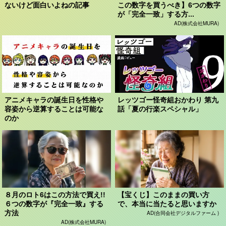
ないけど面白いよねの記事
この数字を買うべき】6つの数字
が「完全一致」する方...
AD(株式会社MURA)
アニメキャラの誕生日を性格や
レッツゴー怪奇組おかわり 第九
容姿から逆算することは可能な
話「夏の行楽スペシャル」
のか
８月のロト6はこの方法で買え!!
【宝くじ】このままの買い方
６つの数字が『完全一致』する
で、本当に当たると思いますか
方法
AD(合同会社デジタルファーム )
AD(株式会社MURA)