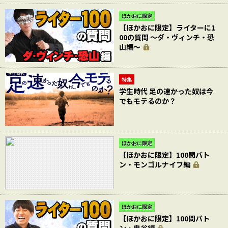
ほかおに限定
【ほかおに限定】ライターに1
00の質問 〜ダ・ヴィンチ・恐
山編〜
特集
学生時代 足の速かった奴は今
でもモテるのか？
ほかおに限定
【ほかおに限定】100問バト
ン・モンゴルナイフ編
ほかおに限定
【ほかおに限定】100問バト