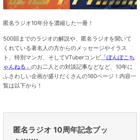
匿名ラジオ10年分を濃縮した一冊！
500回までのラジオの解説や、匿名ラジオを聞いて
くれている著名人の方からのメッセージやイラス
ト、特別マンガ、そしてVTuberコンビ
「ぽんぽこち
ゃんねる」
のお二人との対談記事などなど、10年に
ふさわしい企画が盛りだくさんの160ページ！内容一
覧は以下から！
匿名ラジオ 10周年記念ブッ