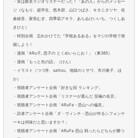
・実は匿名ラジオリスナーだった！『あの人』からのメッセー
ジ（なもり、超学生、悠木碧、山口つばさ、キタニタツヤ、佐
倉綾音、家長むぎ、四季凪アキラ、あらゐけいいち、つくしあ
きひと）
・特別企画 忘れかけてた『学校あるある』をマジの学校で発
掘しよう！
・漫画「ARu子, 恐子の とくめいらじお！」（東385）
・漫画「もっと先の話」（けん）
・イラスト（つづ井、sattou、地獄のミサワ、市川春子、ほ
か）
・視聴者アンケート企画「好きな回 ランキング」
・視聴者アンケート企画「リスナーが選んだ 至極の名言」
・視聴者アンケート企画「ARuFa・恐山への偏見」
・読者アンケート企画「ダ・ヴィンチ・恐山が作るシフォンケ
ーキは何味だと思いますか？」
・視聴者アンケート企画「ARuFa 恐山 戦ったらどちらが勝つ