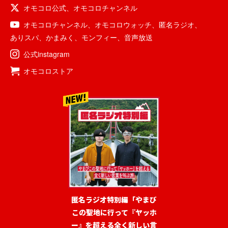
オモコロ公式
、
オモコロチャンネル
オモコロチャンネル
、
オモコロウォッチ
、
匿名ラジオ
、
ありスパ
、
かまみく
、
モンフィー
、
音声放送
公式instagram
オモコロストア
匿名ラジオ特別編「やまび
この聖地に行って『ヤッホ
ー』を超える全く新しい言