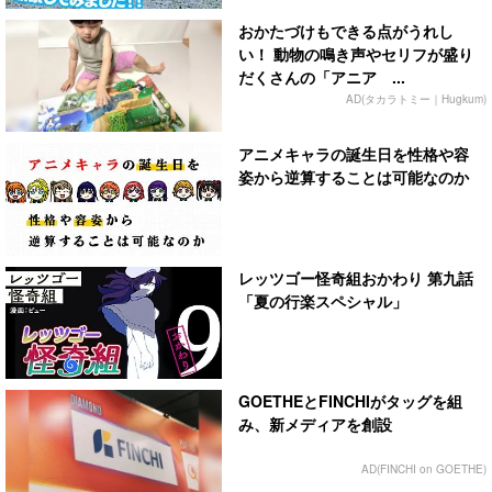
おかたづけもできる点がうれし
い！ 動物の鳴き声やセリフが盛り
だくさんの「アニア ...
AD(タカラトミー｜Hugkum)
アニメキャラの誕生日を性格や容
姿から逆算することは可能なのか
レッツゴー怪奇組おかわり 第九話
「夏の行楽スペシャル」
GOETHEとFINCHIがタッグを組
み、新メディアを創設
AD(FINCHI on GOETHE)