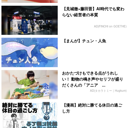
【見城徹×藤田晋】AI時代でも変わ
らない経営者の本質
AD(FINCHI on GOETHE)
【まんが】チュン・人魚
おかたづけもできる点がうれし
い！ 動物の鳴き声やセリフが盛り
だくさんの「アニア ...
AD(タカラトミー｜Hugkum)
【漫画】絶対に勝てる休日の過ご
し方