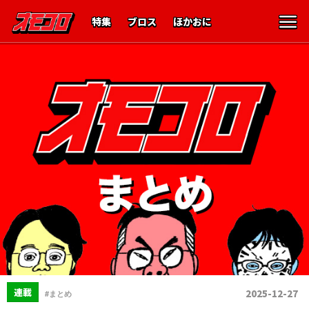
特集
ブロス
ほかおに
連載
2025-12-27
#まとめ