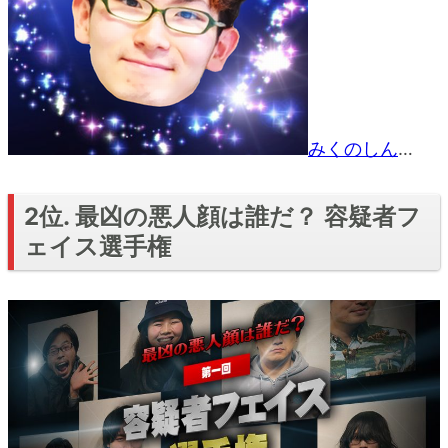
みくのしん
…
2位. 最凶の悪人顔は誰だ？ 容疑者フ
ェイス選手権