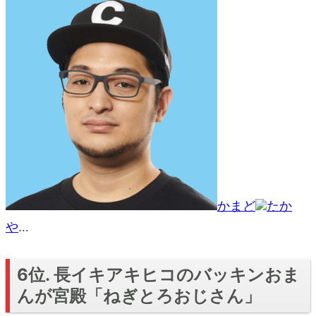
かまど
たか
や
…
6位. 長イキアキヒコのバッキンおま
んが宮殿「ねぎとろおじさん」