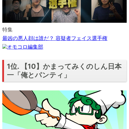
特集
最凶の悪人顔は誰だ？ 容疑者フェイス選手権
オモコロ編集部
1位. 【10】かまってみくのしん日本
一「俺とパンティ」