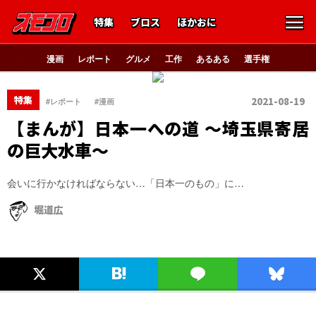
特集
ブロス
ほかおに
漫画
レポート
グルメ
工作
あるある
選手権
、
特集
2021-08-19
#レポート
#漫画
【まんが】日本一への道 ～埼玉県寄居
の巨大水車～
会いに行かなければならない…「日本一のもの」に…
堀道広