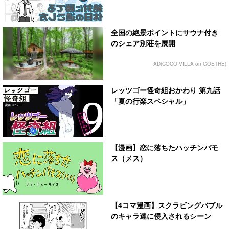
全国の絶景ポイントにサウナ付き
のシェア別荘を展開
AD(COCO VILLA on GOETHE)
レッツゴー怪奇組おかわり 第九話
「夏の行楽スペシャル」
【漫画】恋に落ちたハッチンパモ
ス（メス）
【4コマ漫画】スクラビングバブル
のキャラ達に侵入されるシーン