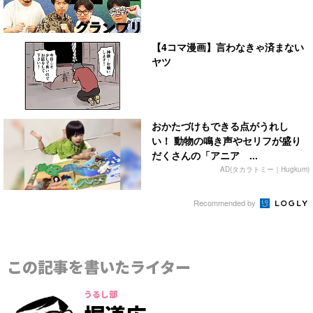
【4コマ漫画】言わなきゃ済まない
ヤツ
おかたづけもできる点がうれし
い！ 動物の鳴き声やセリフが盛り
だくさんの「アニア ...
AD(タカラトミー｜Hugkum)
Recommended by
この記事を書いたライター
うるし部