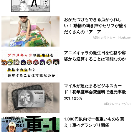
おかたづけもできる点がうれし
い！ 動物の鳴き声やセリフが盛り
だくさんの「アニア ...
AD(タカラトミー｜Hugkum)
アニメキャラの誕生日を性格や容
姿から逆算することは可能なのか
マイルが超たまるビジネスカー
ド！初年度年会費無料で還元率最
大1.125%
AD(クレディセゾン)
1,000円以内で一番重いものを買
え！重-1グランプリ開催