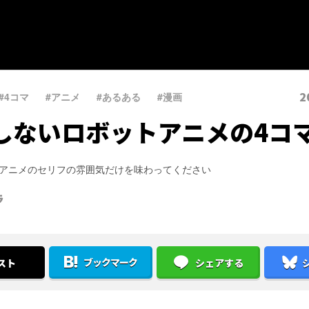
2
#4コマ
、
#アニメ
、
#あるある
、
#漫画
しないロボットアニメの4コ
アニメのセリフの雰囲気だけを味わってください
ラ
ブックマーク
スト
シェアする