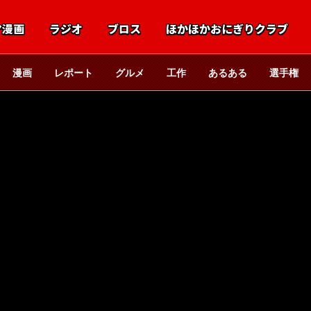
マ漫画
ラジオ
ブロス
ほかほかおにぎりクラブ
漫画
レポート
グルメ
工作
あるある
選手権