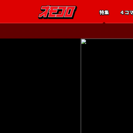
特集
４コ