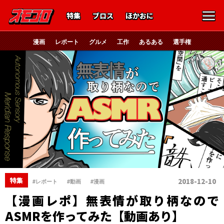
特集
ブロス
ほかおに
漫画
レポート
グルメ
工作
あるある
選手権
、
、
特集
2018-12-10
#レポート
#動画
#漫画
【漫画レポ】無表情が取り柄なので
ASMRを作ってみた【動画あり】