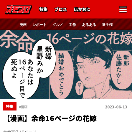
特集
ブロス
ほかおに
漫画
レポート
グルメ
工作
あるある
選手権
特集
2023-06-13
#漫画
【漫画】余命16ページの花嫁
余命宣告16ページ