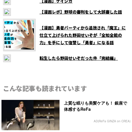
【漫画】ケイジカ
【漫画レポ】野球の審判をして大誤審した話
【漫画】勇者パーティから追放され「魔王」に
仕立て上げられた野田せいぞが「全知全能の
力」を手にして復讐し「勇者」になる話
転生したら野田せいぞだった件「完結編」
こんな記事も読まれています
上質な眠りも美髪ケアも！ 銀座で
体感するReFa
AD(ReFa GINZA on CREA)