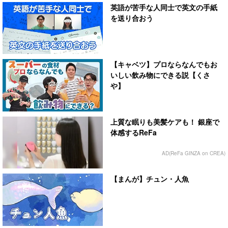
英語が苦手な人同士で英文の手紙
を送り合おう
【キャベツ】プロならなんでもお
いしい飲み物にできる説【くさ
や】
上質な眠りも美髪ケアも！ 銀座で
体感するReFa
AD(ReFa GINZA on CREA)
【まんが】チュン・人魚