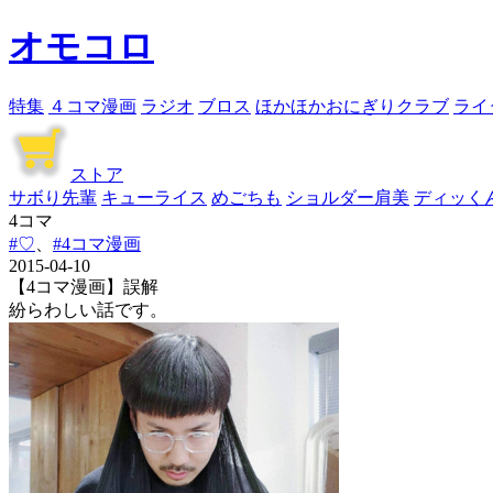
オモコロ
特集
４コマ漫画
ラジオ
ブロス
ほかほかおにぎりクラブ
ライ
ストア
サボり先輩
キューライス
めごちも
ショルダー肩美
ディッく
4コマ
#♡
、
#4コマ漫画
2015-04-10
【4コマ漫画】誤解
紛らわしい話です。