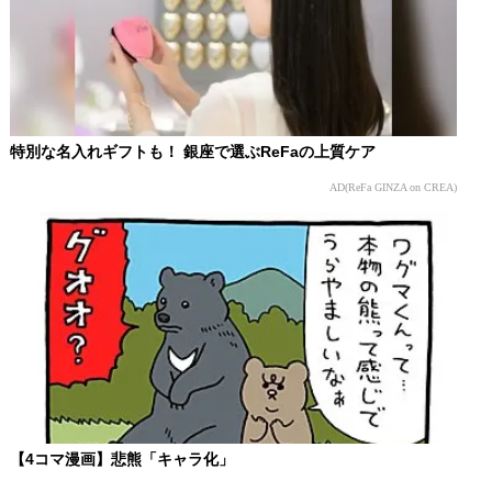
特別な名入れギフトも！ 銀座で選ぶReFaの上質ケア
AD(ReFa GINZA on CREA)
【4コマ漫画】悲熊「キャラ化」