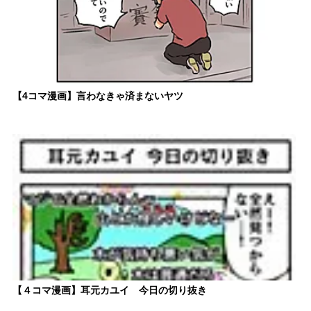
【4コマ漫画】言わなきゃ済まないヤツ
【４コマ漫画】耳元カユイ 今日の切り抜き