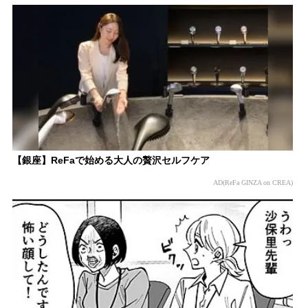
【銀座】ReFaで始める大人の贅沢セルフケア
AD(ReFa GINZA on CREA)