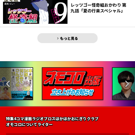
レッツゴー怪奇組おかわり 第
九話「夏の行楽スペシャル」
もっと見る
特集
4コマ漫画
ラジオ
ブロス
ほかほかおにぎりクラブ
オモコロについて
ライター