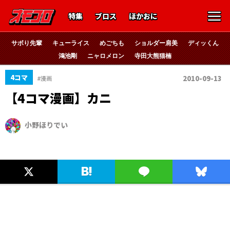
特集
ブロス
ほかおに
サボり先輩
キューライス
めごちも
ショルダー肩美
ディッくん
鴻池剛
ニャロメロン
寺田大熊猫楠
4コマ
2010-09-13
#漫画
【4コマ漫画】カニ
小野ほりでい