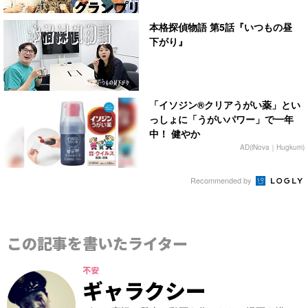
本格探偵物語 第5話『いつもの昼
下がり』
「イソジン®クリアうがい薬」とい
っしょに「うがいパワー」で一年
中！ 健やか
AD(iNova｜Hugkum)
Recommended by
この記事を書いたライター
不安
ギャラクシー