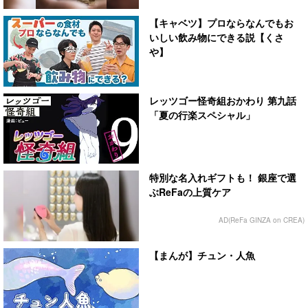
【キャベツ】プロならなんでもお
いしい飲み物にできる説【くさ
や】
レッツゴー怪奇組おかわり 第九話
「夏の行楽スペシャル」
特別な名入れギフトも！ 銀座で選
ぶReFaの上質ケア
AD(ReFa GINZA on CREA)
【まんが】チュン・人魚