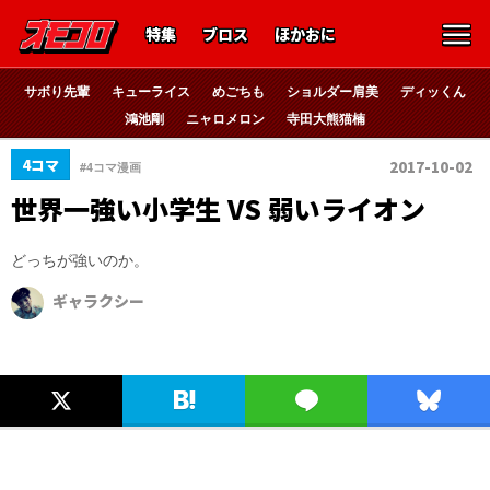
特集
ブロス
ほかおに
サボり先輩
キューライス
めごちも
ショルダー肩美
ディッくん
鴻池剛
ニャロメロン
寺田大熊猫楠
4コマ
2017-10-02
#4コマ漫画
世界一強い小学生 VS 弱いライオン
どっちが強いのか。
ギャラクシー