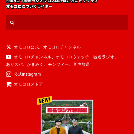
特集
4コマ漫画
ラジオ
ブロス
ほかほかおにぎりクラブ
オモコロについて
ライター
オモコロ公式
、
オモコロチャンネル
オモコロチャンネル
、
オモコロウォッチ
、
匿名ラジオ
、
ありスパ
、
かまみく
、
モンフィー
、
音声放送
公式instagram
オモコロストア