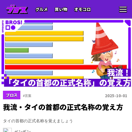
グルメ
買い物
オモコロ
ブロス
2025-10-01
#言葉
我流・タイの首都の正式名称の覚え方
タイの首都の正式名称を覚えましょう
ペンギン