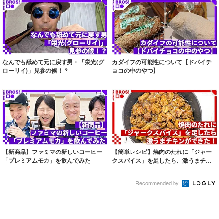
なんでも舐めて元に戻す男・「栄光(グ
カダイフの可能性について【ドバイチ
ローリイ)」見参の候！？
ョコの中のやつ】
【新商品】ファミマの新しいコーヒー
【簡単レシピ】焼肉のたれに「ジャー
「プレミアムモカ」を飲んでみた
クスパイス」を足したら、激うまチキ
ンができた！
Recommended by