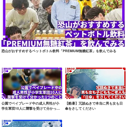
恐山がおすすめするペットボトル飲料「PREMIUM無糖紅茶」を飲んでみる
公園でベイブレード中の成人男性が小
【酷暑】冗談ぬきで本当に男も女も日
学生軍団10人に襲撃を受けて分かった1
傘をさしてください
つのこと