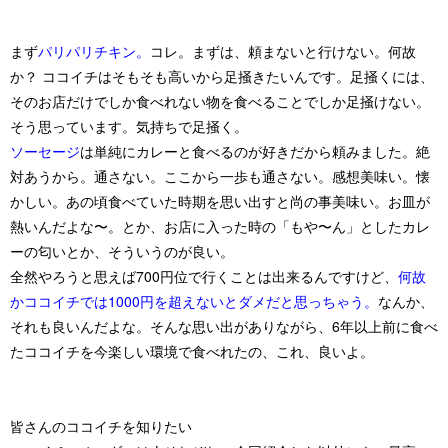
まず
パリパリチキン。
コレ。まずは、頼まないと行けない。何故
か？ ココイチはそもそも高いから足掻きたいんです。足掻くには、
そのお店だけでしか食べれない物
を食べることでしか足掻けない。
そう思っています。気持ちで足掻く。
ソーセージ
は単純にカレーと食べるのが好きだから頼みました。絶
対あうから。通さない。ここから一歩も通さない。感想美味い。懐
かしい。あの頃食べていた時期を思い出すと尚の事美味い。お皿が
熱いんだよな〜。とか、お店に入った時の「もや〜ん」としたカレ
ーの匂いとか、そういうのが良い。
全然やろうと思えば700円位で行くことは出来るんですけど、
何故
かココイチでは1000円を超えないとダメだと思っちゃう。
なんか、
それも良いんだよな。そんな思い出がありながら、6年以上前に食べ
たココイチを今楽しい環境で食べれたの、これ、良いよ。
皆さんのココイチを知りたい