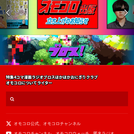
特集
4コマ漫画
ラジオ
ブロス
ほかほかおにぎりクラブ
オモコロについて
ライター
オモコロ公式
、
オモコロチャンネル
オモコロチャンネル
、
オモコロウォッチ
、
匿名ラジオ
、