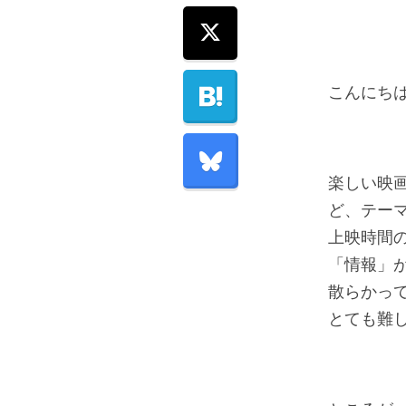
こんにち
楽しい映
ど、テー
上映時間
「情報」
散らかっ
とても難