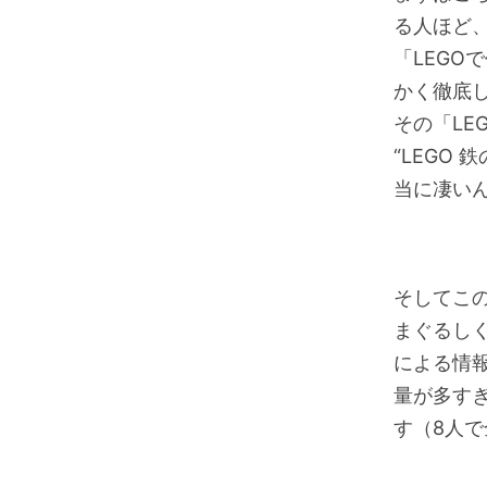
る人ほど
「LEGO
かく徹底
その「L
“LEGO
当に凄い
そしてこ
まぐるし
による情
量が多す
す（8人