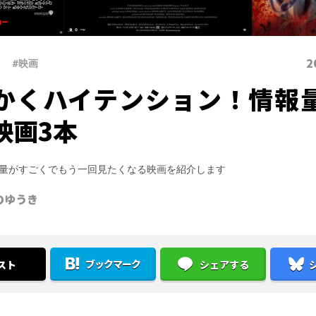
2
#映画
かくハイテンション！情報
映画3本
量がすごくでもう一回見たくなる映画を紹介します
のゆうき
ブックマーク
スト
シェアする