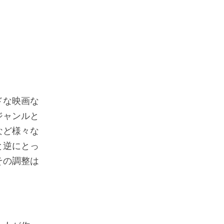
ドな映画な
ジャンルと
など様々な
と逆にとっ
その調整は