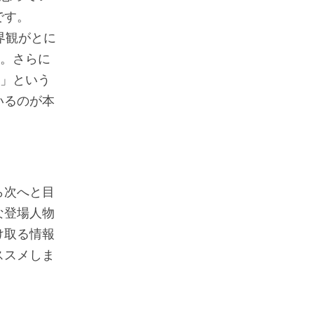
です。
界観がとに
ん。さらに
る」という
いるのが本
ら次へと目
な登場人物
け取る情報
ススメしま