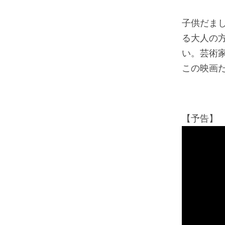
子供だま
る大人の
い。芸術
この映画
【予告】