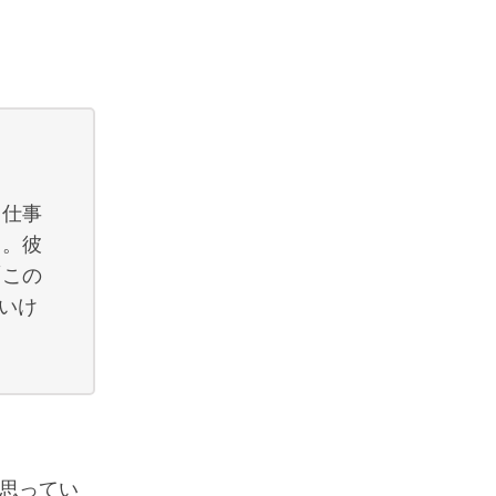
じ仕事
ト。彼
「この
いけ
と思ってい