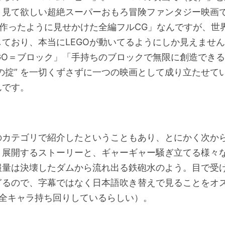
、見て欲しい超絶スーパーおもろ冒険ファンタジー映画
で作ったように見せかけた全編フルCG」なんですが、世
しており、本当にLEGOが動いてるようにしか見えませ
EGO＝ブロック」「手持ちのブロックで無限に創造でき
 鉄の掟” を一切くずさずに一つの映画として成り立たせて
んです。
のカテゴリで紹介したということもあり、とにかく次か
く展開するストーリーと、ギャーギャー騒ぎ立てる様々
報量は決壊したダムから流れ出る鉄砲水のよう。目で受
ぎるので、字幕ではなく日本語吹き替えで見ることをオ
で全キャラ持ち回りしているらしい）。