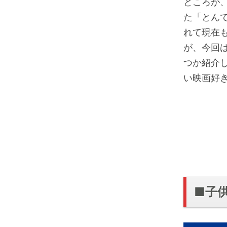
ところが
た「とん
れて現在
が、今回
つか紹介
い映画好
■子