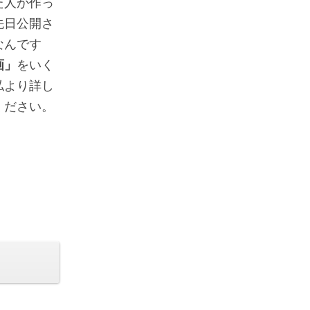
た人が作っ
先日公開さ
なんです
画」
をいく
私より詳し
ください。