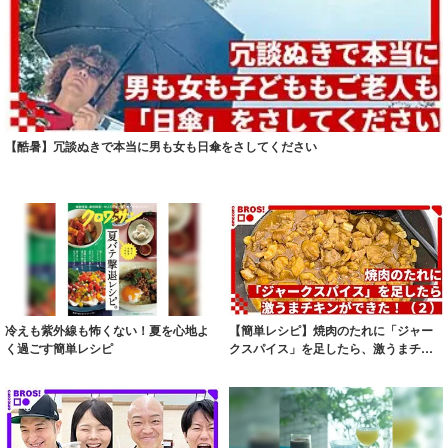
【酷暑】冗談ぬきで本当に男も女も日傘をさしてください
冷えも紫外線も怖くない！夏を心地よ
【簡単レシピ】焼肉のたれに「ジャー
く過ごす簡単レシピ
クスパイス」を足したら、激うまチキ
ンができた！...