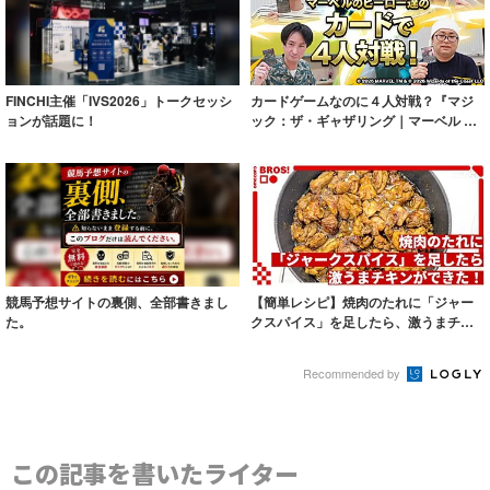
FINCHI主催「IVS2026」トークセッシ
カードゲームなのに４人対戦？『マジ
ョンが話題に！
ック：ザ・ギャザリング｜マーベル ス
ーパー・ヒ...
競馬予想サイトの裏側、全部書きまし
【簡単レシピ】焼肉のたれに「ジャー
た。
クスパイス」を足したら、激うまチキ
ンができた！
Recommended by
この記事を書いたライター