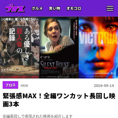
グルメ
買い物
オモコロ
ブロス
2016-09-14
#映画
緊張感MAX！全編ワンカット長回し映
画3本
全編長回しで表現された映画を紹介します