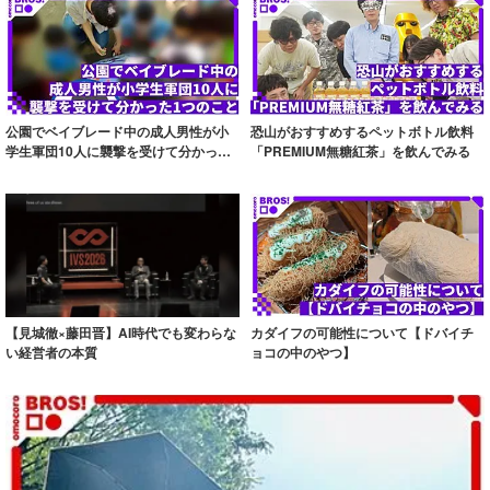
公園でベイブレード中の成人男性が小
恐山がおすすめするペットボトル飲料
学生軍団10人に襲撃を受けて分かった1
「PREMIUM無糖紅茶」を飲んでみる
つのこと
【見城徹×藤田晋】AI時代でも変わらな
カダイフの可能性について【ドバイチ
い経営者の本質
ョコの中のやつ】