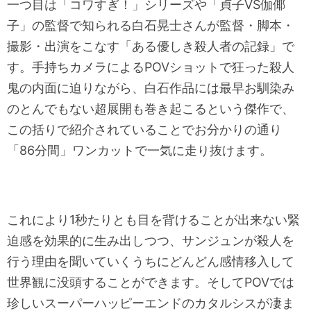
一つ目は「コワすぎ！」シリーズや「貞子VS伽倻
子」の監督で知られる白石晃士さんが監督・脚本・
撮影・出演をこなす「ある優しき殺人者の記録」で
す。手持ちカメラによるPOVショットで狂った殺人
鬼の内面に迫りながら、白石作品には最早お馴染み
のとんでもない超展開も巻き起こるという傑作で、
この括りで紹介されていることでお分かりの通り
「86分間」ワンカットで一気に走り抜けます。
これにより1秒たりとも目を背けることが出来ない緊
迫感を効果的に生み出しつつ、サンジュンが殺人を
行う理由を聞いていくうちにどんどん感情移入して
世界観に没頭することができます。そしてPOVでは
珍しいスーパーハッピーエンドのカタルシスが凄ま