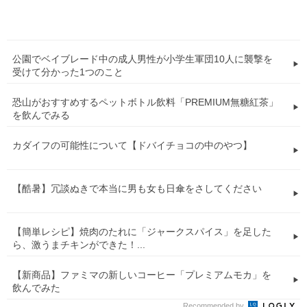
公園でベイブレード中の成人男性が小学生軍団10人に襲撃を
受けて分かった1つのこと
恐山がおすすめするペットボトル飲料「PREMIUM無糖紅茶」
を飲んでみる
カダイフの可能性について【ドバイチョコの中のやつ】
【酷暑】冗談ぬきで本当に男も女も日傘をさしてください
【簡単レシピ】焼肉のたれに「ジャークスパイス」を足した
ら、激うまチキンができた！...
【新商品】ファミマの新しいコーヒー「プレミアムモカ」を
飲んでみた
Recommended by