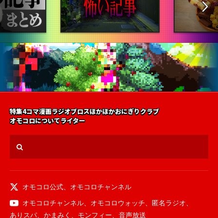
特集
4コマ漫画
ラジオ
ブロス
ほかほかおにぎりクラブ
オモコロについて
ライター
オモコロ公式
、
オモコロチャンネル
オモコロチャンネル
、
オモコロウォッチ
、
匿名ラジオ
、
ありスパ
、
かまみく
、
モンフィー
、
音声放送