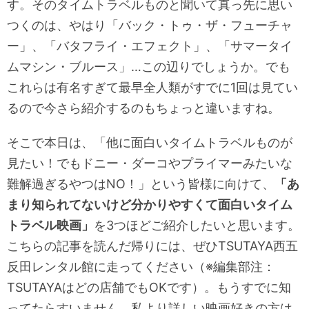
す。そのタイムトラベルものと聞いて真っ先に思い
つくのは、やはり「バック・トゥ・ザ・フューチャ
ー」、「バタフライ・エフェクト」、「サマータイ
ムマシン・ブルース」…この辺りでしょうか。でも
これらは有名すぎて最早全人類がすでに1回は見てい
るので今さら紹介するのもちょっと違いますね。
そこで本日は、「他に面白いタイムトラベルものが
見たい！でもドニー・ダーコやプライマーみたいな
難解過ぎるやつはNO！」という皆様に向けて、
「あ
まり知られてないけど分かりやすくて面白いタイム
トラベル映画」
を3つほどご紹介したいと思います。
こちらの記事を読んだ帰りには、ぜひTSUTAYA西五
反田レンタル館に走ってください（※編集部注：
TSUTAYAはどの店舗でもOKです）。もうすでに知
ってたらすいません。私より詳しい映画好きの方は