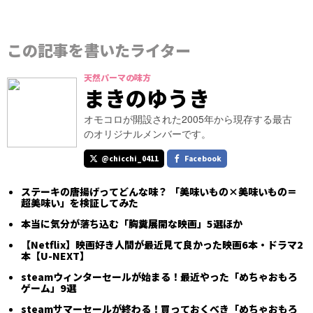
この記事を書いたライター
天然パーマの味方
まきのゆうき
オモコロが開設された2005年から現存する最古
のオリジナルメンバーです。
@chicchi_0411
Facebook
ステーキの唐揚げってどんな味？ 「美味いもの×美味いもの＝
超美味い」を検証してみた
本当に気分が落ち込む「胸糞展開な映画」5選ほか
【Netflix】映画好き人間が最近見て良かった映画6本・ドラマ2
本【U-NEXT】
steamウィンターセールが始まる！最近やった「めちゃおもろ
ゲーム」9選
steamサマーセールが終わる！買っておくべき「めちゃおもろ