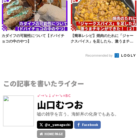
カダイフの可能性について【ドバイチ
【簡単レシピ】焼肉のたれに「ジャー
ョコの中のやつ】
クスパイス」を足したら、激うまチキ
ンができた！...
Recommended by
この記事を書いたライター
↙→↘↓↙←↘+BC
山口むつお
嘘の雑学を言う。海鮮丼の化身でもある。
@e_yamaguchi
Facebook
HOME PAGE