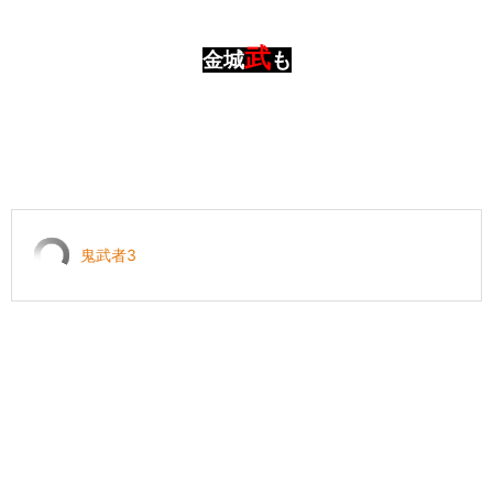
武
金城
も
鬼武者3