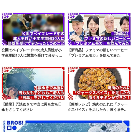
公園でベイブレード中の成人男性が小
【新商品】ファミマの新しいコーヒー
学生軍団10人に襲撃を受けて分かった1
「プレミアムモカ」を飲んでみた
つのこと
【酷暑】冗談ぬきで本当に男も女も日
【簡単レシピ】焼肉のたれに「ジャー
傘をさしてください
クスパイス」を足したら、激うまチキ
ンができた！