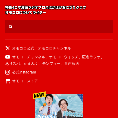
特集
4コマ漫画
ラジオ
ブロス
ほかほかおにぎりクラブ
オモコロについて
ライター
オモコロ公式
、
オモコロチャンネル
オモコロチャンネル
、
オモコロウォッチ
、
匿名ラジオ
、
ありスパ
、
かまみく
、
モンフィー
、
音声放送
公式instagram
オモコロストア