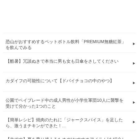
恐山がおすすめするペットボトル飲料「PREMIUM無糖紅茶」
を飲んでみる
【酷暑】冗談ぬきで本当に男も女も日傘をさしてください
カダイフの可能性について【ドバイチョコの中のやつ】
公園でベイブレード中の成人男性が小学生軍団10人に襲撃を
受けて分かった1つのこと
【簡単レシピ】焼肉のたれに「ジャークスパイス」を足した
ら、激うまチキンができた！...