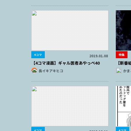
4コマ
特集
2019.01.08
【4コマ漫画】ギャル医者あやっぺ40
【新番
長イキアキヒコ
かま
4コマ
4コマ