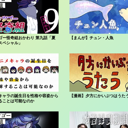
ゴー怪奇組おかわり 第九話「夏
【まんが】チュン・人魚
スペシャル」
キャラの誕生日を性格や容姿から
【漫画】夕方にかいぶつはうた
ることは可能なのか