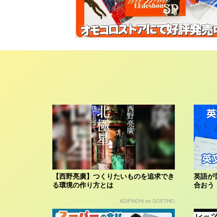
【西野亮廣】つくりたいものを追求でき
英語が
る環境の作り方とは
合おう
AD(FINCHI on GOETHE)