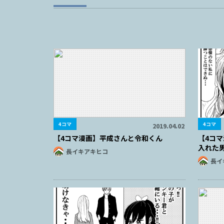
4コマ
4コマ
2019.04.02
【4コマ漫画】平成さんと令和くん
【4コ
入れた
長イキアキヒコ
長イ