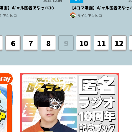
2018.12.04
20
漫画】ギャル医者あやっぺ38
【4コマ漫画】ギャル医者あやっぺ
キアキヒコ
長イキアキヒコ
6
7
8
9
10
11
12