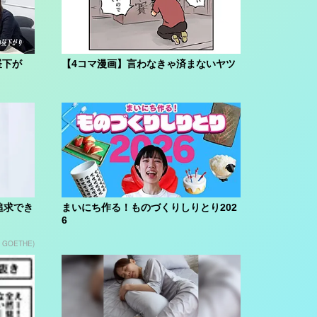
昼下が
【4コマ漫画】言わなきゃ済まないヤツ
追求でき
まいにち作る！ものづくりしりとり202
6
n GOETHE)