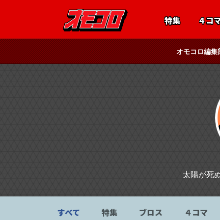
特集
４コ
オモコロ編集
太陽が死
すべて
特集
ブロス
４コマ