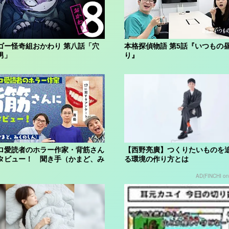
ゴー怪奇組おかわり 第八話「穴
本格探偵物語 第5話『いつもの
男」
り』
ロ愛読者のホラー作家・背筋さん
【西野亮廣】つくりたいものを
タビュー！ 聞き手（かまど、み
る環境の作り方とは
...
AD(FINCHI o