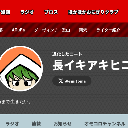
マ漫画
ラジオ
ブロス
ほかほかおにぎりクラブ
部
ARuFa
ダ・ヴィンチ・恐山
雨穴
ライター紹介
退化したニート
長イキアキヒ
@sinitoma
ぬまで生きたい。
ラジオ
連載
お知らせ
オモコロチャンネル