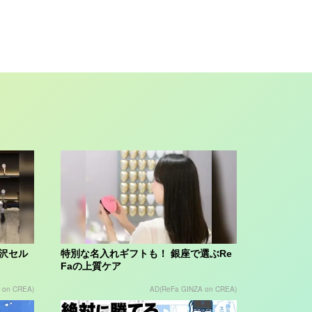
贅沢セル
特別な名入れギフトも！ 銀座で選ぶRe
Faの上質ケア
 on CREA)
AD(ReFa GINZA on CREA)