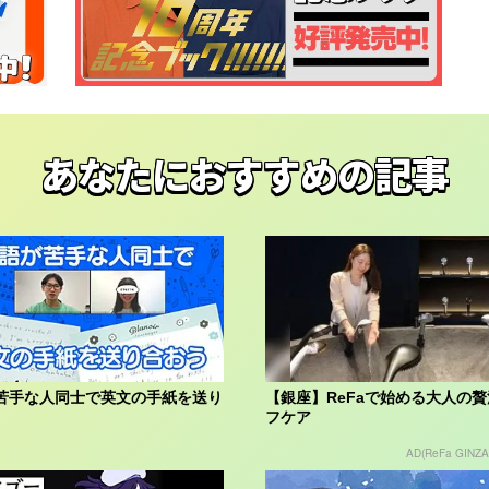
あなたにおすすめの記事
苦手な人同士で英文の手紙を送り
【銀座】ReFaで始める大人の
フケア
AD(ReFa GINZA