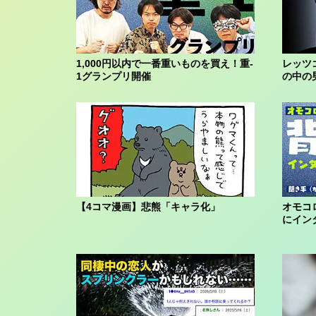
1,000円以内で一番重いものを買え！重-
レッツ
1グランプリ開催
の中の
【4コマ漫画】悲熊「キャラ化」
オモコ
にイン
くのしん