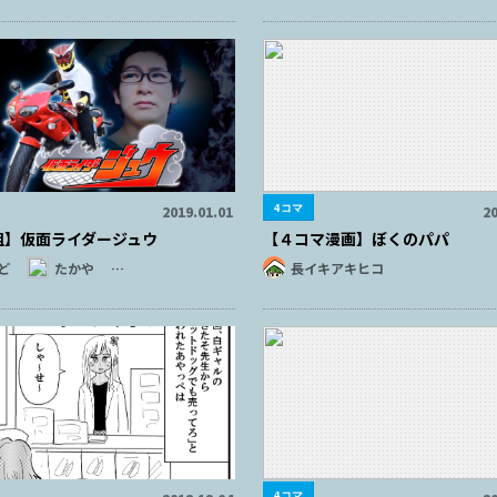
4コマ
2019.01.01
20
組】仮面ライダージュウ
【４コマ漫画】ぼくのパパ
ど
たかや
…
長イキアキヒコ
4コマ