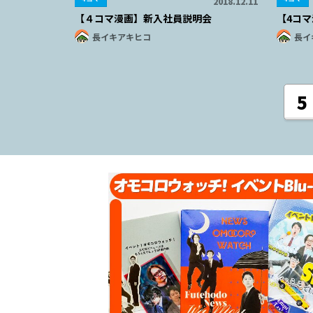
2018.12.11
【４コマ漫画】新入社員説明会
【4コマ
長イキアキヒコ
長イ
5