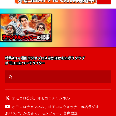
特集
4コマ漫画
ラジオ
ブロス
ほかほかおにぎりクラブ
オモコロについて
ライター
オモコロ公式
、
オモコロチャンネル
オモコロチャンネル
、
オモコロウォッチ
、
匿名ラジオ
、
ありスパ
、
かまみく
、
モンフィー
、
音声放送