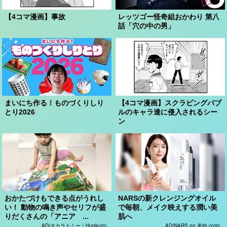
【4コマ漫画】事故
レッツゴー怪奇組おかわり 第八
話「穴の中の男」
まいにち作る！ものづくりしり
【4コマ漫画】スクラビングバブ
とり2026
ルのキャラ達に侵入されるシー
ン
おかたづけもできる点がうれし
NARSの新クレンジングオイル
い！ 動物の鳴き声やセリフが盛
で毎朝、メイク映えする潤い美
りだくさんの「アニア ...
肌へ
AD(タカラトミー｜Hugkum)
AD(NARS on 美的.com)