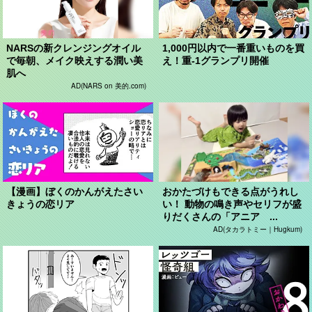
NARSの新クレンジングオイル
1,000円以内で一番重いものを買
で毎朝、メイク映えする潤い美
え！重-1グランプリ開催
肌へ
AD(NARS on 美的.com)
【漫画】ぼくのかんがえたさい
おかたづけもできる点がうれし
きょうの恋リア
い！ 動物の鳴き声やセリフが盛
りだくさんの「アニア ...
AD(タカラトミー｜Hugkum)