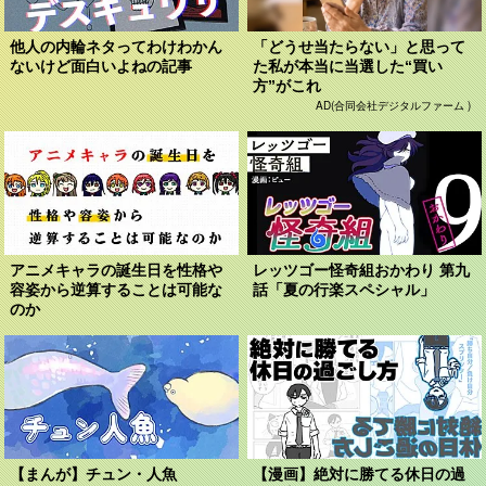
他人の内輪ネタってわけわかん
「どうせ当たらない」と思って
ないけど面白いよねの記事
た私が本当に当選した“買い
方”がこれ
AD(合同会社デジタルファーム )
アニメキャラの誕生日を性格や
レッツゴー怪奇組おかわり 第九
容姿から逆算することは可能な
話「夏の行楽スペシャル」
のか
【まんが】チュン・人魚
【漫画】絶対に勝てる休日の過