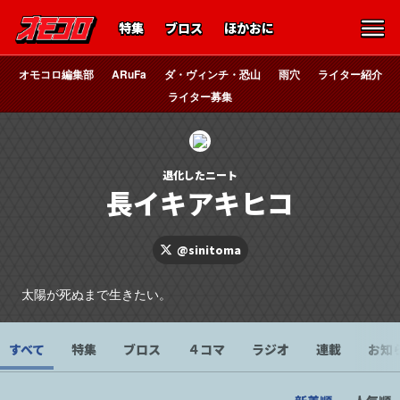
特集
ブロス
ほかおに
オモコロ編集部
ARuFa
ダ・ヴィンチ・恐山
雨穴
ライター紹介
ライター募集
退化したニート
長イキアキヒコ
@sinitoma
太陽が死ぬまで生きたい。
すべて
特集
ブロス
４コマ
ラジオ
連載
お知