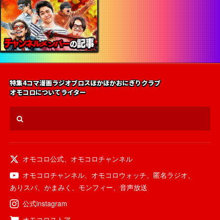
特集
4コマ漫画
ラジオ
ブロス
ほかほかおにぎりクラブ
オモコロについて
ライター
オモコロ公式
、
オモコロチャンネル
オモコロチャンネル
、
オモコロウォッチ
、
匿名ラジオ
、
ありスパ
、
かまみく
、
モンフィー
、
音声放送
公式instagram
オモコロストア