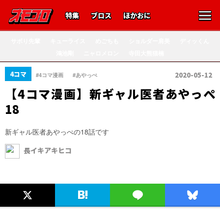
特集
ブロス
ほかおに
サボり先輩
キューライス
めごちも
ショルダー肩美
ディッくん
鴻池剛
ニャロメロン
寺田大熊猫楠
、
4コマ
2020-05-12
#4コマ漫画
#あやっぺ
【4コマ漫画】新ギャル医者あやっぺ
18
新ギャル医者あやっぺの18話です
長イキアキヒコ