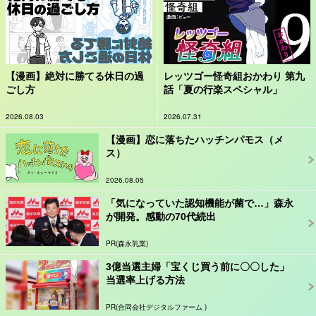
【漫画】絶対に勝てる休日の過
レッツゴー怪奇組おかわり 第九
ごし方
話「夏の行楽スペシャル」
2026.08.03
2026.07.31
【漫画】恋に落ちたハッチンパモス（メ
ス）
2026.08.05
「気になっていた認知機能が菌で…」森永
が開発。感動の70代続出
PR(森永乳業)
3億当選主婦「宝くじ買う前に〇〇した」
当選率上げる方法
PR(合同会社デジタルファーム )