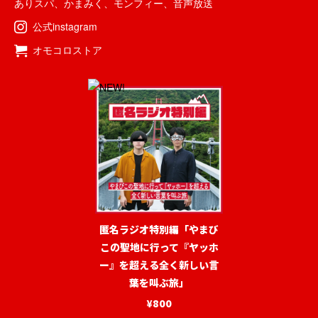
ありスパ
、
かまみく
、
モンフィー
、
音声放送
公式instagram
オモコロストア
匿名ラジオ特別編「やまび
この聖地に行って『ヤッホ
ー』を超える全く新しい言
葉を叫ぶ旅」
¥800