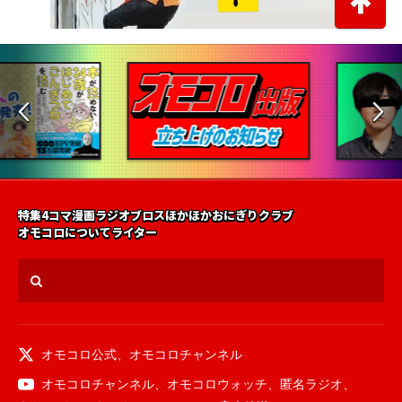
特集
4コマ漫画
ラジオ
ブロス
ほかほかおにぎりクラブ
オモコロについて
ライター
オモコロ公式
、
オモコロチャンネル
オモコロチャンネル
、
オモコロウォッチ
、
匿名ラジオ
、