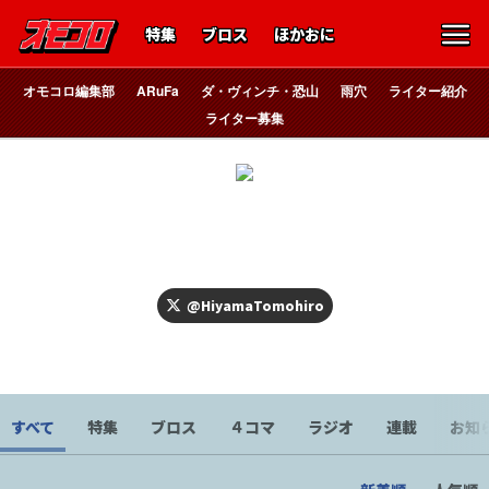
特集
ブロス
ほかおに
オモコロ編集部
ARuFa
ダ・ヴィンチ・恐山
雨穴
ライター紹介
ライター募集
寝すぎ
氷山
@HiyamaTomohiro
漫画、ゲームなど作ってます。魚を飼っている。
すべて
特集
ブロス
４コマ
ラジオ
連載
お知