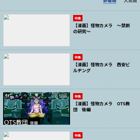
新着順
人気順
特集
【漫画】怪物カメラ ～禁断
の研究～
特集
【漫画】怪物カメラ 西安ビ
ルヂング
特集
【漫画】怪物カメラ OTS教
団 後編
特集