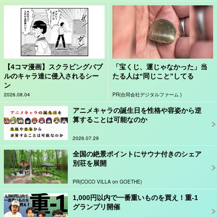
【4コマ漫画】スクラビングバブ
「宝くじ、運じゃなかった」当
ルのキャラ達に侵入されるシー
たる人は“同じこと”してる
ン
2026.08.04
PR(合同会社デジタルファーム )
アニメキャラの誕生日を性格や容姿から逆
算することは可能なのか
2026.07.29
全国の絶景ポイントにサウナ付きのシェア
別荘を展開
PR(COCO VILLA on GOETHE)
1,000円以内で一番重いものを買え！重-1
グランプリ開催