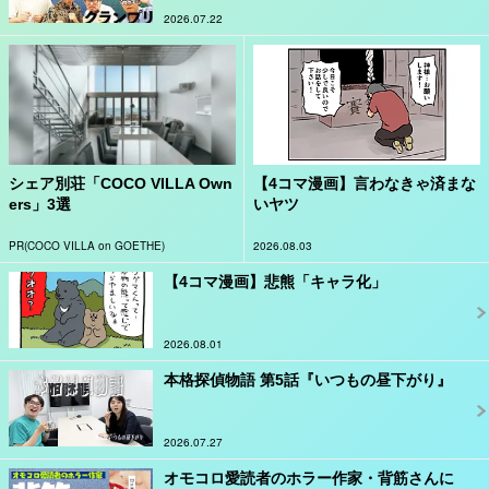
2026.07.22
シェア別荘「COCO VILLA Own
【4コマ漫画】言わなきゃ済まな
ers」3選
いヤツ
PR(COCO VILLA on GOETHE)
2026.08.03
【4コマ漫画】悲熊「キャラ化」
2026.08.01
本格探偵物語 第5話『いつもの昼下がり』
2026.07.27
オモコロ愛読者のホラー作家・背筋さんに