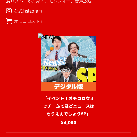
ありスパ
、
かまみく
、
モンフィー
、
音声放送
公式instagram
オモコロストア
「イベント！オモコロウォ
ッチ！ふてほどニュースは
もうええでしょうSP」
¥4,000