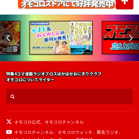
特集
4コマ漫画
ラジオ
ブロス
ほかほかおにぎりクラブ
オモコロについて
ライター
オモコロ公式
、
オモコロチャンネル
オモコロチャンネル
、
オモコロウォッチ
、
匿名ラジオ
、