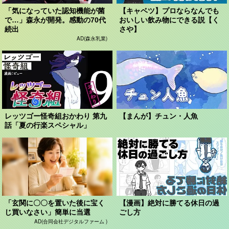
「気になっていた認知機能が菌
【キャベツ】プロならなんでも
で…」森永が開発。感動の70代
おいしい飲み物にできる説【く
続出
さや】
AD(森永乳業)
レッツゴー怪奇組おかわり 第九
【まんが】チュン・人魚
話「夏の行楽スペシャル」
「玄関に〇〇を置いた後に宝く
【漫画】絶対に勝てる休日の過
じ買いなさい」簡単に当選
ごし方
AD(合同会社デジタルファーム )