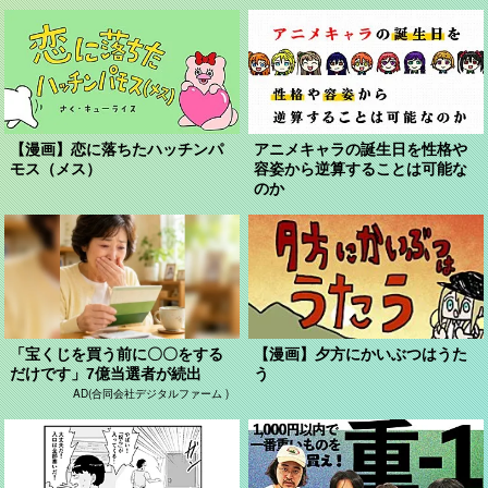
【漫画】恋に落ちたハッチンパ
アニメキャラの誕生日を性格や
モス（メス）
容姿から逆算することは可能な
のか
「宝くじを買う前に〇〇をする
【漫画】夕方にかいぶつはうた
だけです」7億当選者が続出
う
AD(合同会社デジタルファーム )