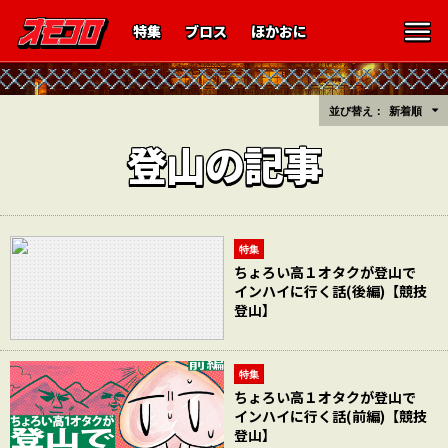
特集
ブロス
ほかおに
並び替え：
新着順
登山の記事
特集
ちょろい高１オタクが登山で
インハイに行く話(後編)【競技
登山】
特集
ちょろい高１オタクが登山で
インハイに行く話(前編)【競技
登山】