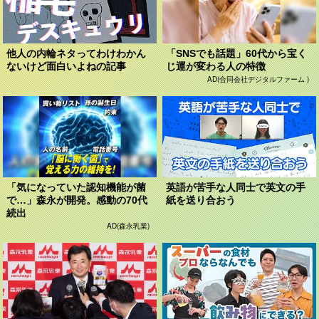
他人の内輪ネタってわけわかん
「SNSでも話題」60代から宝く
ないけど面白いよねの記事
じ運が変わる人の特徴
AD(合同会社デジタルファーム )
「気になっていた認知機能が菌
英語が苦手な人同士で英文の手
で…」森永が開発。感動の70代
紙を送り合おう
続出
AD(森永乳業)