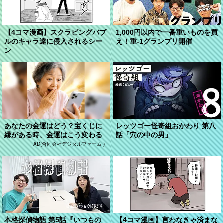
【4コマ漫画】スクラビングバブ
1,000円以内で一番重いものを買
ルのキャラ達に侵入されるシー
え！重-1グランプリ開催
ン
あなたの金運はどう？宝くじに
レッツゴー怪奇組おかわり 第八
縁がある時、金運はこう変わる
話「穴の中の男」
AD(合同会社デジタルファーム )
本格探偵物語 第5話『いつもの
【4コマ漫画】言わなきゃ済まな