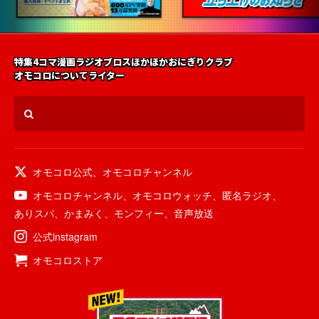
特集
4コマ漫画
ラジオ
ブロス
ほかほかおにぎりクラブ
オモコロについて
ライター
オモコロ公式
、
オモコロチャンネル
オモコロチャンネル
、
オモコロウォッチ
、
匿名ラジオ
、
ありスパ
、
かまみく
、
モンフィー
、
音声放送
公式instagram
オモコロストア