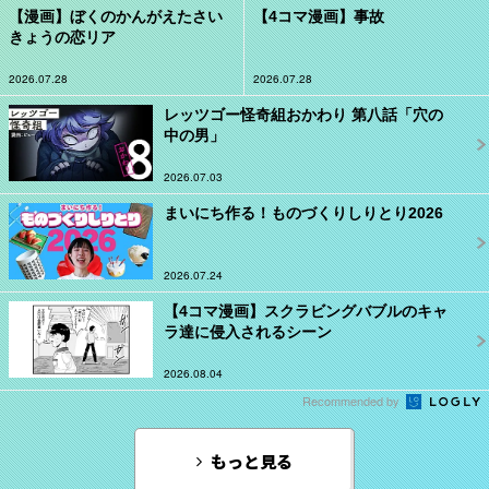
【漫画】ぼくのかんがえたさい
【4コマ漫画】事故
きょうの恋リア
2026.07.28
2026.07.28
レッツゴー怪奇組おかわり 第八話「穴の
中の男」
2026.07.03
まいにち作る！ものづくりしりとり2026
2026.07.24
【4コマ漫画】スクラビングバブルのキャ
ラ達に侵入されるシーン
2026.08.04
Recommended by
もっと見る