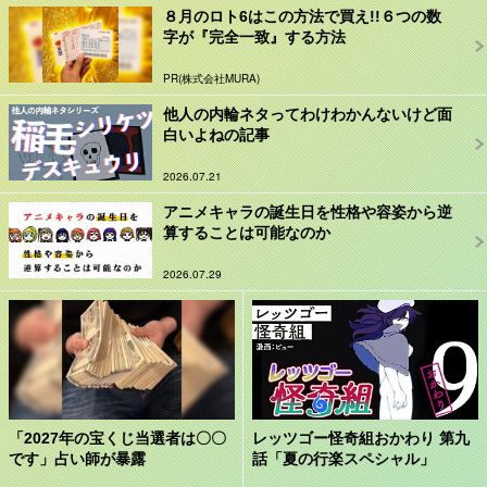
８月のロト6はこの方法で買え!!６つの数
字が『完全一致』する方法
PR(株式会社MURA)
他人の内輪ネタってわけわかんないけど面
白いよねの記事
2026.07.21
アニメキャラの誕生日を性格や容姿から逆
算することは可能なのか
2026.07.29
「2027年の宝くじ当選者は〇〇
レッツゴー怪奇組おかわり 第九
です」占い師が暴露
話「夏の行楽スペシャル」