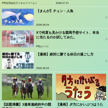
PR(合同会社デジタルファーム )
2026.07.31
【まんが】チュン・人魚
2026.08.04
Xで何度も見かける競馬予想サイト、本当
に当たるのか試してみた。
PR(ルーツ)
【漫画】絶対に勝てる休日の過ごし方
2026.08.03
【話題沸騰】3連単連続的中の競
【漫画】夕方にかいぶつはうた