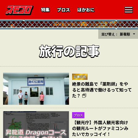
特集
ブロス
ほかおに
並び替え：
新着順
旅行の記事
記事広告
絶景の離島で「薬剤師」をや
ると高待遇で働けるって知って
た？
ブロス
【観光庁】外国人観光客向け
の観光ルートがファミコンみ
たいでカッコイイ！