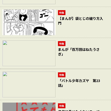
特集
【まんが】袋とじの破り方入
門
特集
まんが「百万回はねたうさ
ぎ」
特集
「バトル少年カズヤ 第23
話」
特集