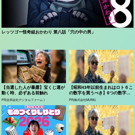
レッツゴー怪奇組おかわり 第八話「穴の中の男」
【当選した人が暴露】宝くじ運が
【昭和43年以前生まれはロト６こ
動く時、必ずある前触れ
の数字を買うべき】6つの数字が
「完全一致」する方...
PR(合同会社デジタルファーム )
PR(株式会社MURA)