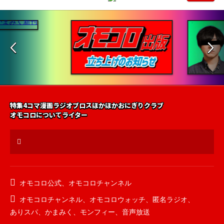
特集
4コマ漫画
ラジオ
ブロス
ほかほかおにぎりクラブ
オモコロについて
ライター
オモコロ公式
、
オモコロチャンネル
オモコロチャンネル
、
オモコロウォッチ
、
匿名ラジオ
、
ありスパ
、
かまみく
、
モンフィー
、
音声放送