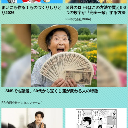
まいにち作る！ものづくりしりと
８月のロト6はこの方法で買え!!６
り2026
つの数字が『完全一致』する方法
PR(株式会社MURA)
「SNSでも話題」60代から宝くじ運が変わる人の特徴
PR(合同会社デジタルファーム )