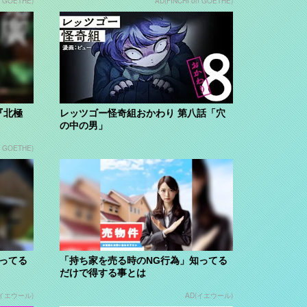
n GOETHE)
AD(FINCHI on GOETHE)
『北極
レッツゴー怪奇組おかわり 第八話「穴
の中の男」
n GOETHE)
ってる
「持ち家を売る時のNG行為」知ってる
だけで得する事とは
(イエウール)
AD(イエウール)