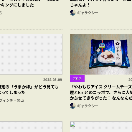
ンキングにしました
じゃんよ！
ち
ギャラクシー
ブロス
2018.03.09
20
限定の「うまか棒」がどう見ても
「やわもちアイス クリームチー
なってしまった
屋とkiriとのコラボで、さらに人
かぶせてきやがった！ なんなん
ヴィンチ・恐山
ギャラクシー