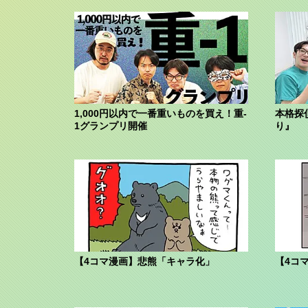
1,000円以内で一番重いものを買え！重-
本格探
1グランプリ開催
り』
【4コマ漫画】悲熊「キャラ化」
【4コ