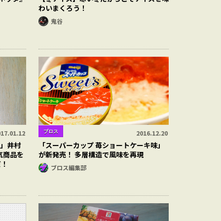
わいまくろう！
鬼谷
ブロス
17.01.12
2016.12.20
ズ」井村
「スーパーカップ 苺ショートケーキ味」
気商品を
が新発売！ 多層構造で風味を再現
だ！
ブロス編集部