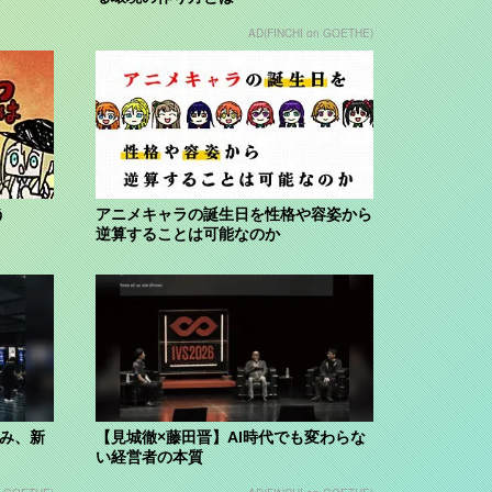
AD(FINCHI on GOETHE)
う
アニメキャラの誕生日を性格や容姿から
逆算することは可能なのか
組み、新
【見城徹×藤田晋】AI時代でも変わらな
い経営者の本質