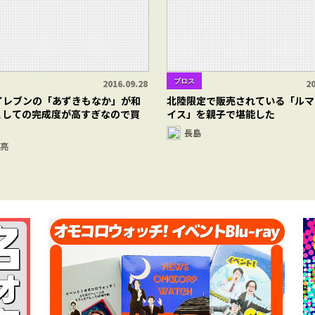
ブロス
2016.09.28
20
イレブンの「あずきもなか」が和
北陸限定で販売されている「ルマ
としての完成度が高すぎなので買
イス」を親子で堪能した
長島
 亮