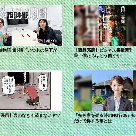
AD(FINCHI o
偵物語 第5話『いつもの昼下が
【西野亮廣】ビジネス書最新刊
星 僕たちはどう働くか』
AD(FINCHI o
マ漫画】言わなきゃ済まないヤツ
「持ち家を売る時のNG行為」知
だけで得する事とは
AD