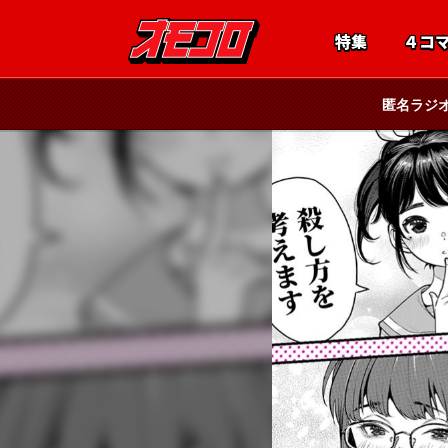
特集
４コ
匿名ラジ