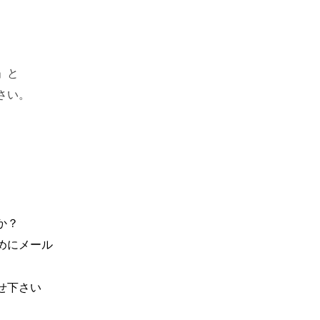
」と
さい。
か？
めにメール
せ下さい