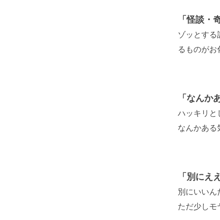
「怪談・
ゾッとする
るものがお
「なんか
ハッキリと
なんかある
「別にえ
別にいいん
ただ少しモ