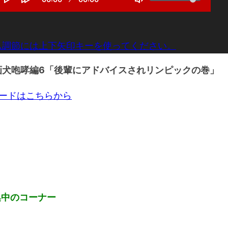
e
o
u
u
T
P
F
k
r
r
l
l
o
o
r
a
u
a
r
g
e
t
y
w
m
n
i
g
a
e
t
o
l
ム調節には上下矢印キーを使ってください。
r
t
n
e
d
i
1
M
m
画犬咆哮編6「後輩にアドバイスされリンピックの巻」
0
e
u
s
t
e
e
c
ロードはこちらから
s
集中のコーナー