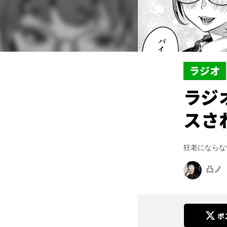
ラジオ
ラジ
スさ
狂老にならな
凸ノ
ポ