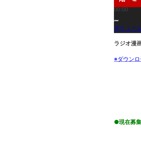
R
R
00:00
e
e
s
w
t
i
a
n
ボリュー
r
d
t
1
0
ラジオ漫
s
e
c
s
※ダウン
●現在募