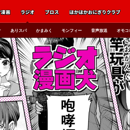
マ漫画
ラジオ
ブロス
ほかほかおにぎりクラブ
オ
ありスパ
かまみく
モンフィー
音声放送
オモコ