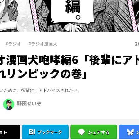
2
#ラジオ
、
#ラジオ漫画犬
オ漫画犬咆哮編6「後輩にア
れリンピックの巻」
いために、後輩に、アドバイスされたい。
野田せいぞ
ブックマーク
スト
シェアする