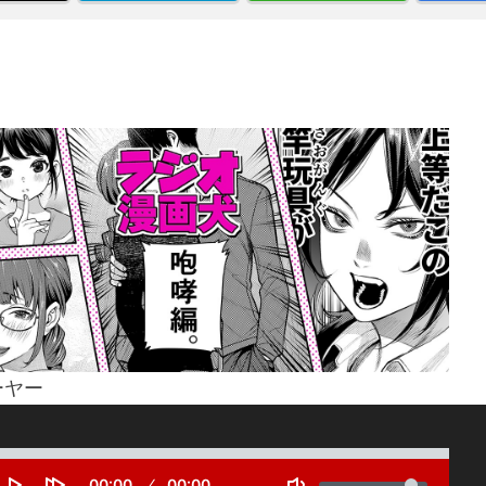
ーヤー
S
e
V
C
00:00
D
00:00