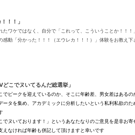
カ！！！」
れたワケではなく、自分で「これって、こういうことか！！！
の感動「分かった！！！（エウレカ！！！）」体験をお教え下
AVどこでヌいてるんだ総選挙」
こでピークを迎えているのか、そこに年齢差、男女差はあるの
データを集め、アカデミックに分析したいという私利私欲のた
す
こでヌいております！」というあなたなりのご意見を是非お寄
支えなければ年齢も併記して頂けますと幸いです