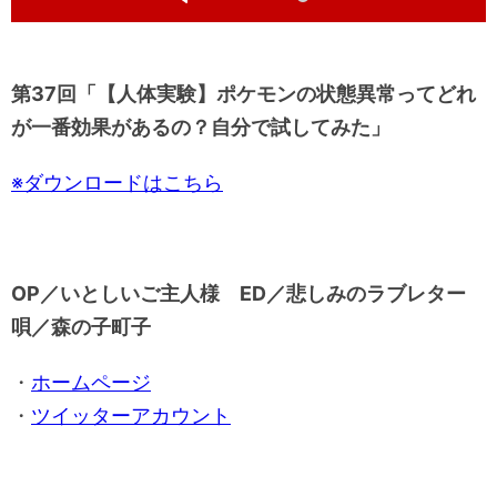
s
w
a
r
o
T
e
ー
t
i
y
w
l
n
o
a
n
a
t
u
ヤ
g
r
d
r
t
m
t
g
1
d
i
ー
e
0
1
第37回「【人体実験】ポケモンの状態異常ってどれ
l
m
s
0
e
e
e
s
が一番効果があるの？自分で試してみた」
M
c
e
u
s
c
t
s
※ダウンロードはこちら
e
OP／いとしいご主人様 ED／悲しみのラブレター
唄／森の子町子
・
ホームページ
・
ツイッターアカウント