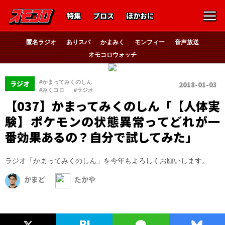
特集
ブロス
ほかおに
匿名ラジオ
ありスパ
かまみく
モンフィー
音声放送
オモコロウォッチ
、
#かまってみくのしん
ラジオ
2018-01-03
、
#みくコロ
#ラジオ
【037】かまってみくのしん「【人体実
験】ポケモンの状態異常ってどれが一
番効果あるの？自分で試してみた」
ラジオ「かまってみくのしん」を今年もよろしくお願いします。
かまど
たかや