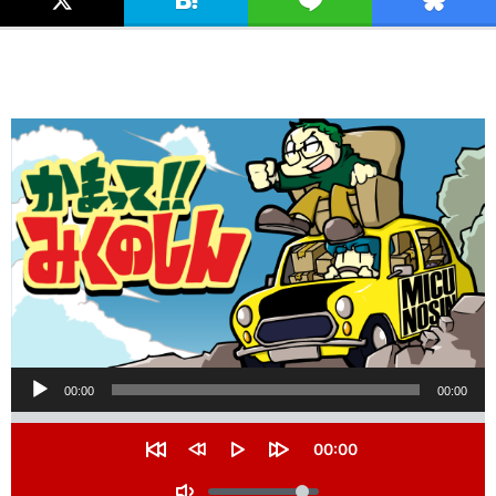
音
00:00
00:00
声
S
e
プ
C
00:00
e
u
R
R
P
F
k
レ
r
V
e
e
l
o
r