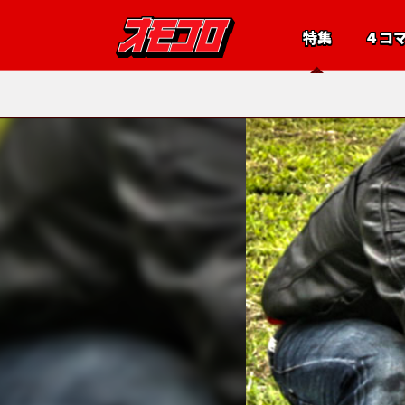
特集
４コ