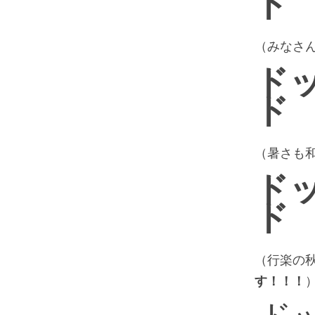
ド
（みなさ
ド
ド
（暑さも
ド
ド
（行楽の
す！！！