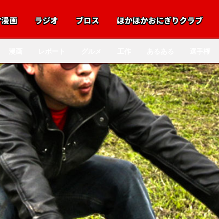
マ漫画
ラジオ
ブロス
ほかほかおにぎりクラブ
漫画
レポート
グルメ
工作
あるある
選手権