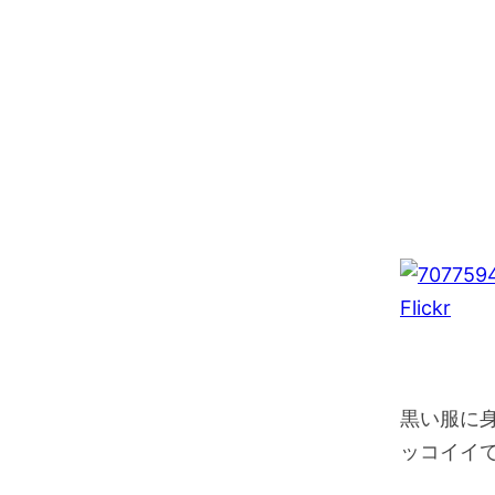
Flickr
黒い服に
ッコイイ