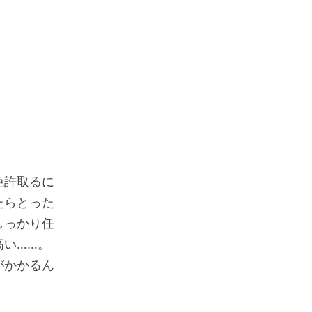
免許取るに
たらとった
しっかり任
高い……。
がかかるん