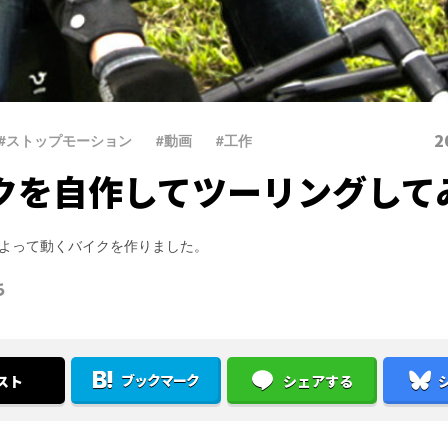
2
#ストップモーション
、
#動画
、
#工作
クを自作してツーリングして
よって動くバイクを作りました。
ち
ブックマーク
スト
シェアする