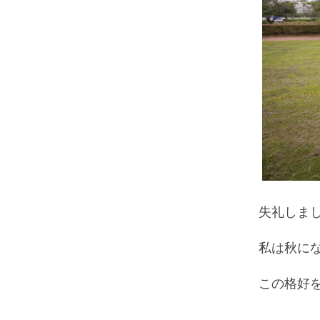
失礼しま
私は秋に
この格好