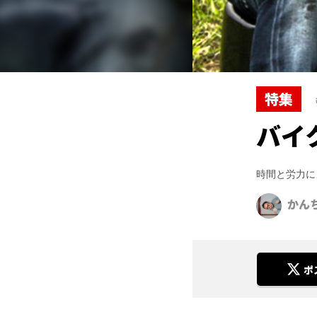
特集
バイ
時間と労力に
かん
ポ