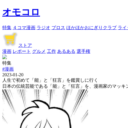
オモコロ
特集
４コマ漫画
ラジオ
ブロス
ほかほかおにぎりクラブ
ライ
ストア
漫画
レポート
グルメ
工作
あるある
選手権
特集
#漫画
2023-01-20
人生で初めて「能」と「狂言」を鑑賞しに行く
日本の伝統芸能である「能」と「狂言」を、漫画家のマッキ