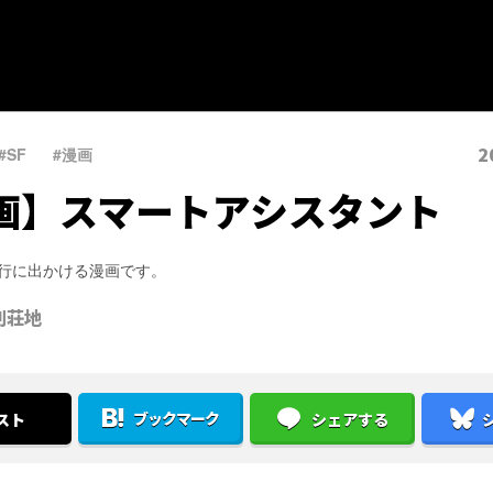
2
#SF
、
#漫画
画】スマートアシスタント
旅行に出かける漫画です。
別荘地
ブックマーク
スト
シェアする