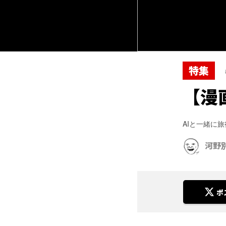
特集
【漫
AIと一緒に
河野
ポ