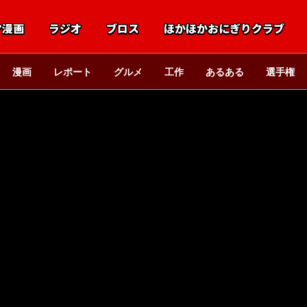
マ漫画
ラジオ
ブロス
ほかほかおにぎりクラブ
漫画
レポート
グルメ
工作
あるある
選手権