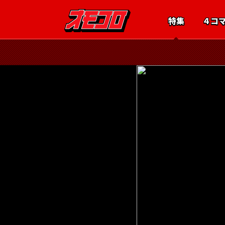
特集
４コ