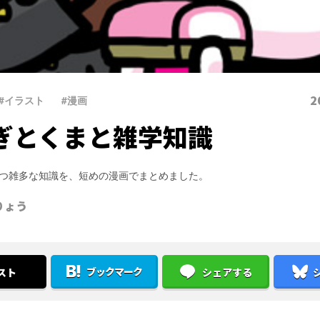
2
#イラスト
、
#漫画
ぎとくまと雑学知識
つ雑多な知識を、短めの漫画でまとめました。
りょう
ブックマーク
スト
シェアする