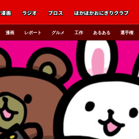
マ漫画
ラジオ
ブロス
ほかほかおにぎりクラブ
漫画
レポート
グルメ
工作
あるある
選手権